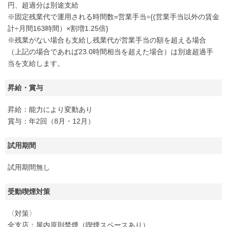
円、超過分は別途支給
※固定残業代で運用される時間数=営業手当÷{(営業手当以外の賃金
計÷月間163時間）×割増1.25倍}
※残業がない場合も支給し残業代が営業手当の額を超える場合
（上記の場合であれば23.0時間相当を超えた場合）は別途超過手
当を支給します。
昇給・賞与
昇給：能力により変動あり
賞与：年2回（8月・12月）
試用期間
試用期間無し
受動喫煙対策
〈対策〉
全支店：屋内原則禁煙（喫煙スペースあり）