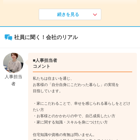
《入社1年目》
続きを見る
入社後は研修の中で、ビジネスマナーから住宅の知識までを学
びます。営業は、まずは先輩社員と一緒に行うチーム営業で
す。
社員に聞く！会社のリアル
↓
《入社2年目》
自分自身が先輩社員となるタイミング。当社では、社員全員に
「育成」に関わってもらっています。前年、先輩社員に教えて
■人事担当者
もらったことを今度は自身が教えられるようになり、成長が実
コメント
感できます。
人事担当
私たちは住まいを通じ、
↓
者
お客様の「自分自身にこだわった暮らし」の実現を
《入社3年目》
目指しています。
一定期間営業職を経験した後は、建設・商品開発・管理部など
の部署に職種変更が可能です。営業職を続ける選択をする社員
・家にこだわることで、幸せを感じられる暮らしをとどけ
も多いです。役職がつき、職場の中心となって活躍する社員も
たい方
・お客様とのかかわりの中で、自己成長したい方
います。
・家に関する知識・スキルを身につけたい方
住宅知識や資格の有無は問いません。