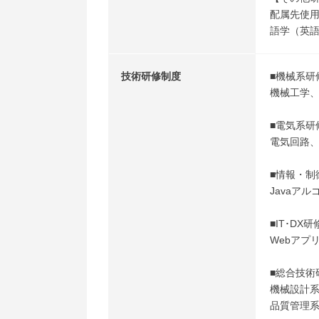
配属先使用ツ
語学（英語
技術研修制度
■機械系研
機械工学、
■電気系研
電気回路、
■情報・制
Javaア
■IT･DX研
Webアプ
■総合技術
機械設計
品質管理系