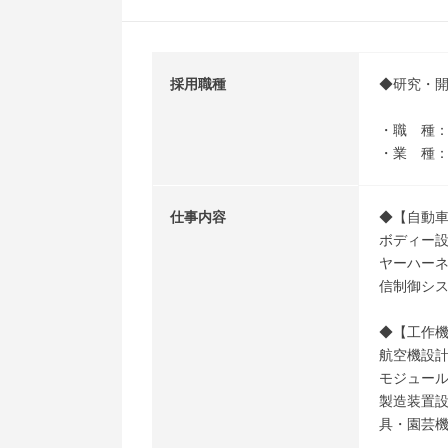
採用職種
◆研究・
・職 種：
・業 種
仕事内容
◆【自動
ボディー設
ヤーハー
信制御シ
◆【工作
航空機設計
モジュール
製造装置
具・園芸