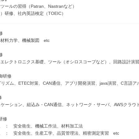
ールの習得（Patran、Nastranなど）
）研修、社内英語検定（TOEIC）
修
材料力学、機械製図 etc
修
エレクトロニクス基礎、ツール（オシロスコープなど）、回路設計演習 
御研修
ルゴリズム、ETEC対策、CAN通信、アプリ開発演習、java演習、C言語ア
修
リケーション、組込み・CAN通信、ネットワーク・サーバ、AWSクラウド、Sal
研修
系 ： 安全衛生、機械工作法、材料加工法
 ： 安全衛生、生産工学、品質管理法、精密測定実習 etc