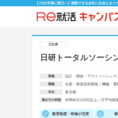
【入社1年後に戦力へ】挑戦できる会社に出会えるス
正社員
日研トータルソーシ
設計・開発・アウトソーシング
業種
生産・製造技術開発
／
機械・電
職種
東京都
本社
年間休日120日以上
／
月平均残業
働き方の特徴
教育制度・研修が充実