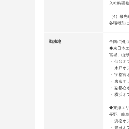
入社時研
（4）最先
各職種別
勤務地
全国に拠
◆東日本
宮城、山
・ 仙台オ
・ 水戸オ
・ 宇都宮
・ 東京オ
・ 副都心
・ 横浜オ
◆東海エ
長野、岐
・ 浜松オ
・ 豊田オ