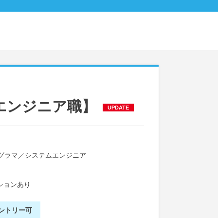
エンジニア職】
UPDATE
グラマ
／
システムエンジニア
ションあり
ントリー可