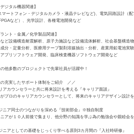
・デジタル機器関連】
スマートフォン・デジタルカメラ・液晶テレビなど)、電気回路設計（配
C・FPGAなど）、光学設計、各種電池開発など
プラント・金属／化学製品関連】
設など設備構造耐震解析、原子力施設など設備流体解析、社会基盤構造
属成分・定量分析、医療用テープ製剤溶媒抽出・分析、産業用鉛電池実
用アプリソフトウェア開発、臨床検査機器ソフトウェア開発など
その他多数のプロジェクトで先輩社員が活躍中！
社の充実したサポート体制をご紹介 ／／
ャリアカウンセラーと共に将来設計を考える『キャリア面談』
者がプロのキャリアカウンセラーとして、将来のキャリアデザイン設計
ジニア同士のつながりを深める『技術部会』※独自制度
ジニアが１０人前後で集まり、他分野の知識を学ぶ為の勉強会や親睦会
ジニアとしての基礎をじっくり学べる原則3カ月間の『入社時研修』