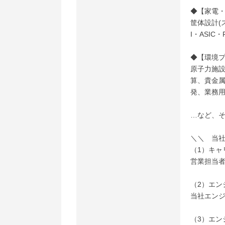
◆【家電
筐体設計(
I・ASI
◆【環境
原子力施
算、貴金
発、業務
…など、
＼＼ 当
（1）キ
営業担当
（2）エン
当社エン
（3）エン