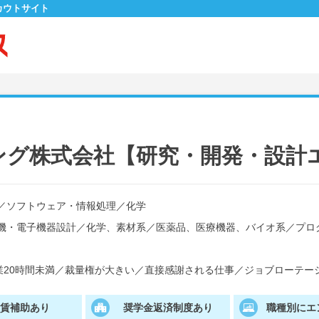
カウトサイト
ング株式会社【研究・開発・設計
／
ソフトウェア・情報処理
／
化学
機・電子機器設計
／
化学、素材系
／
医薬品、医療機器、バイオ系
／
プロ
20時間未満
／
裁量権が大きい
／
直接感謝される仕事
／
ジョブローテー
家賃補助あり
奨学金返済制度あり
職種別にエ