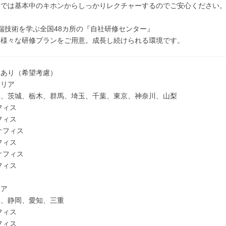
修では基本中のキホンからしっかりレクチャーするのでご安心ください
端技術を学ぶ全国48カ所の『自社研修センター』
に様々な研修プランをご用意。成長し続けられる環境です。
点あり（希望考慮）
エリア
形、茨城、栃木、群馬、埼玉、千葉、東京、神奈川、山梨
フィス
フィス
オフィス
フィス
オフィス
フィス
リア
阜、静岡、愛知、三重
フィス
フィス