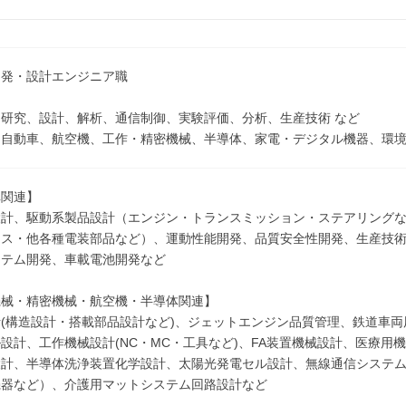
開発・設計エンジニア職
研究、設計、解析、通信制御、実験評価、分析、生産技術 など
：自動車、航空機、工作・精密機械、半導体、家電・デジタル機器、環境
車関連】
計、駆動系製品設計（エンジン・トランスミッション・ステアリングな
ネス・他各種電装部品など）、運動性能開発、品質安全性開発、生産技
ステム開発、車載電池開発など
機械・精密機械・航空機・半導体関連】
(構造設計・搭載部品設計など)、ジェットエンジン品質管理、鉄道車両
設計、工作機械設計(NC・MC・工具など)、FA装置機械設計、医療
設計、半導体洗浄装置化学設計、太陽光発電セル設計、無線通信システ
機器など）、介護用マットシステム回路設計など