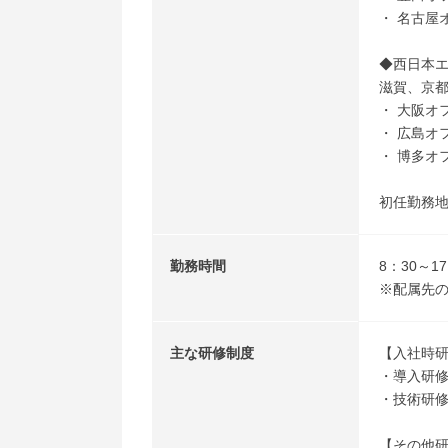
・ 名古屋
◆西日本
滋賀、京
・ 大阪オ
・ 広島オ
・ 博多オ
初任勤務地
勤務時間
8：30～1
※配属先
主な研修制度
【入社時
・導入研修
・技術研
【その他