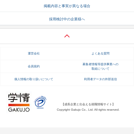
掲載内容と事実が異なる場合
就活支援
就活コラム
採用検討中の企業様へ
就活ノウハウが満載！
お役立ち記事・相談室など
適職診断
就活チャンネル
あなたに合う仕事を診断！
動画で対策講座をチェック
運営会社
よくある質問
就活ニュースペーパー
よくある質問
就活時事ニュースを更新
不明点があればこちら
募集者情報等提供事業への
会員規約
取組について
個人情報の取り扱いについて
利用者データの外部送信
【成長企業と出会える就職情報サイト】
Copyright Gakujo Co., Ltd. All rights reserved.