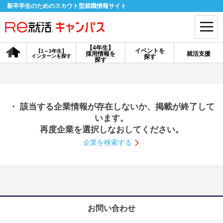
新卒学生のためのスカウト型就職情報サイト
【4年生】
イベントを
【1～3年生】
採用情報を
就活支援
インターンを探す
探す
会員登録
ログイン
探す
会員ID・パスワードを忘れた方はこちら
・ 該当する企業情報が存在しないか、掲載が終了して
探す
います。
再度企業を選択しなおしてください。
企業を検索する
【4年生】
【4年生】
【1～3年生】
採用情報を探す
説明会を探す
インターンを探す
イベントを探す
スカウト
お知らせ
お問い合わせ
就活ノウハウ・サポート