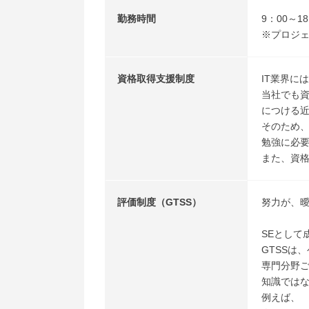
勤務時間
9：00～1
※プロジェ
資格取得支援制度
IT業界に
当社でも
につける
そのため
勉強に必
また、資
評価制度（GTSS）
努力が、
SEとして
GTSSは
専門分野ご
知識ではな
例えば、