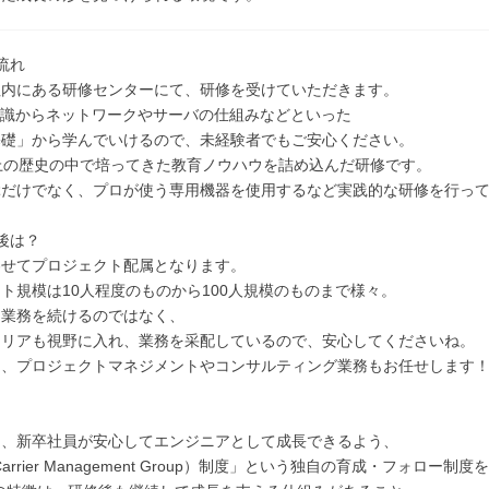
流れ
社内にある研修センターにて、研修を受けていただきます。
知識からネットワークやサーバの仕組みなどといった
基礎」から学んでいけるので、未経験者でもご安心ください。
上の歴史の中で培ってきた教育ノウハウを詰め込んだ研修です。
ぶだけでなく、プロが使う専用機器を使用するなど実践的な研修を行っ
後は？
わせてプロジェクト配属となります。
ト規模は10人程度のものから100人規模のものまで様々。
じ業務を続けるのではなく、
ャリアも視野に入れ、業務を采配しているので、安心してくださいね。
は、プロジェクトマネジメントやコンサルティング業務もお任せします
は、新卒社員が安心してエンジニアとして成長できるよう、
arrier Management Group）制度」という独自の育成・フォロー制