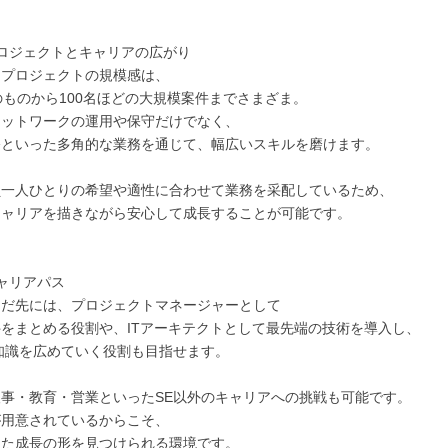
ロジェクトとキャリアの広がり
るプロジェクトの規模感は、
のものから100名ほどの大規模案件までさまざま。
ネットワークの運用や保守だけでなく、
修といった多角的な業務を通じて、幅広いスキルを磨けます。
員一人ひとりの希望や適性に合わせて業務を采配しているため、
キャリアを描きながら安心して成長することが可能です。
ャリアパス
んだ先には、プロジェクトマネージャーとして
をまとめる役割や、ITアーキテクトとして最先端の技術を導入し、
知識を広めていく役割も目指せます。
事・教育・営業といったSE以外のキャリアへの挑戦も可能です。
が用意されているからこそ、
った成長の形を見つけられる環境です。