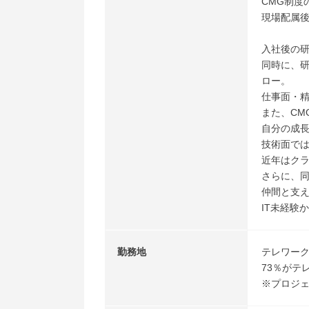
CMG制度
現場配属
入社後の
同時に、
ロー。
仕事面・
また、CM
自分の成
技術面で
近年はクラ
さらに、同
仲間と支
IT未経験
勤務地
テレワー
73％がテ
※プロジ