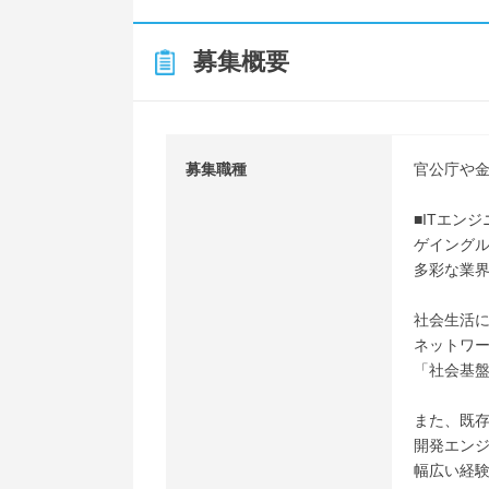
募集概要
募集職種
官公庁や金
■ITエン
ゲイングル
多彩な業
社会生活
ネットワ
「社会基
また、既
開発エン
幅広い経