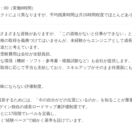
8：00（実働8時間）
クトにより異なりますが、平均残業時間は月15時間程度でほとんどあ
はさまざまな資格がありますが、「この資格がないと仕事ができない」
資格の取得を義務づけてはいませんが、未経験からエンジニアとして成
近道だと考えています。
、受験費用は会社が全額負担。
要な環境（機材・ソフト・参考書・模擬試験など）も会社が提供します
格取得に応じて手当も支給しており、スキルアップがそのまま待遇面に
曖昧にならない評価制度。
成長するためには、「今の自分がどの位置にいるのか」を知ることが重
、ゲイン独自の成長ロードマップ兼評価制度です。
とに17段階でレベルを定義し、
く“経験ベース”で細かく基準を設けています。