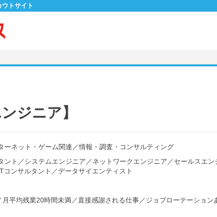
カウトサイト
エンジニア】
ターネット・ゲーム関連
／
情報・調査・コンサルティング
タント
／
システムエンジニア
／
ネットワークエンジニア
／
セールスエン
ITコンサルタント
／
データサイエンティスト
／
月平均残業20時間未満
／
直接感謝される仕事
／
ジョブローテーション