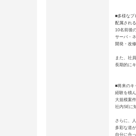
■多様なプ
配属され
10名前後
サーバ・
開発・改
また、社
長期的に
■将来のキ
経験を積
大規模案件
社内SEに
さらに、人
多彩な道
自分に合