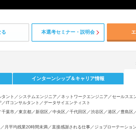
なる
本選考セミナー・説明会
エ
インターンシップ
＆キャリア情報
ルタント／システムエンジニア／ネットワークエンジニア／セールスエ
／ITコンサルタント／データサイエンティスト
／千葉市／東京都／新宿区／中央区／千代田区／渋谷区／港区／豊島区／
し／月平均残業20時間未満／直接感謝される仕事／ジョブローテーショ