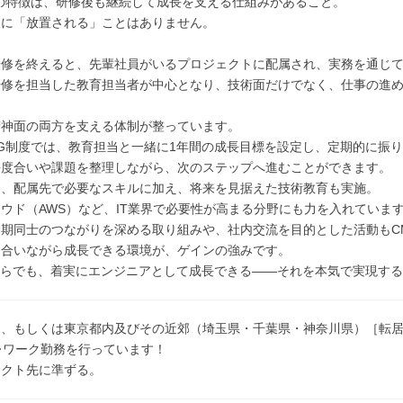
の特徴は、研修後も継続して成長を支える仕組みがあること。
後に「放置される」ことはありません。
研修を終えると、先輩社員がいるプロジェクトに配属され、実務を通じ
研修を担当した教育担当者が中心となり、技術面だけでなく、仕事の進
精神面の両方を支える体制が整っています。
G制度では、教育担当と一緒に1年間の成長目標を設定し、定期的に振
長度合いや課題を整理しながら、次のステップへ進むことができます。
は、配属先で必要なスキルに加え、将来を見据えた技術教育も実施。
ウド（AWS）など、IT業界で必要性が高まる分野にも力を入れていま
期同士のつながりを深める取り組みや、社内交流を目的とした活動もC
え合いながら成長できる環境が、ゲインの強みです。
からでも、着実にエンジニアとして成長できる――それを本気で実現する
ク、もしくは東京都内及びその近郊（埼玉県・千葉県・神奈川県）［転
レワーク勤務を行っています！
ェクト先に準ずる。