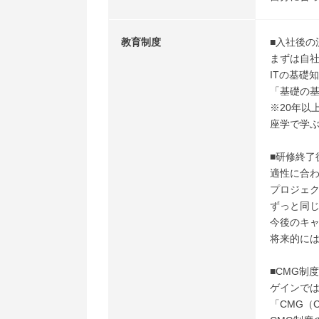
教育制度
■入社後の
まずは自
ITの基礎
「基礎の
※20年以
座学で学
■研修終了
適性に合
プロジェク
ずっと同
今後のキ
将来的に
■CMG制度
ゲインで
「CMG（C