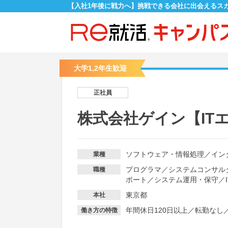
【入社1年後に戦力へ】挑戦できる会社に出会えるス
大学1,2年生歓迎
正社員
株式会社ゲイン【IT
ソフトウェア・情報処理
／
イン
業種
プログラマ
／
システムコンサル
職種
ポート
／
システム運用・保守
／
東京都
本社
年間休日120日以上
／
転勤なし
働き方の特徴