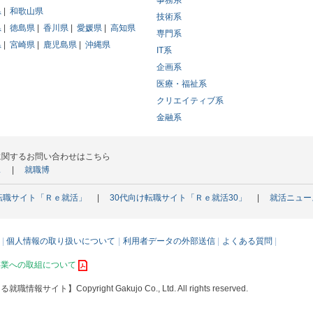
事務系
県
和歌山県
技術系
県
徳島県
香川県
愛媛県
高知県
専門系
県
宮崎県
鹿児島県
沖縄県
IT系
企画系
医療・福祉系
クリエイティブ系
金融系
に関するお問い合わせはこちら
ス
就職博
転職サイト「Ｒｅ就活」
30代向け転職サイト「Ｒｅ就活30」
就活ニュー
個人情報の取り扱いについて
利用者データの外部送信
よくある質問
事業への取組について
える就職情報サイト】
Copyright Gakujo Co., Ltd. All rights reserved.