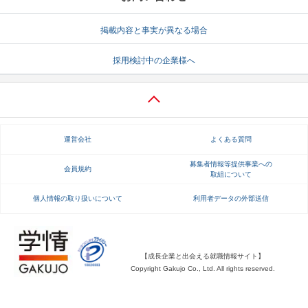
就活支援
就活コラム
掲載内容と事実が異なる場合
就活ノウハウが満載！
お役立ち記事・相談室など
採用検討中の企業様へ
適職診断
就活チャンネル
あなたに合う仕事を診断！
動画で対策講座をチェック
就活ニュースペーパー
よくある質問
運営会社
よくある質問
就活時事ニュースを更新
不明点があればこちら
募集者情報等提供事業への
会員規約
取組について
個人情報の取り扱いについて
利用者データの外部送信
【成長企業と出会える就職情報サイト】
Copyright Gakujo Co., Ltd. All rights reserved.