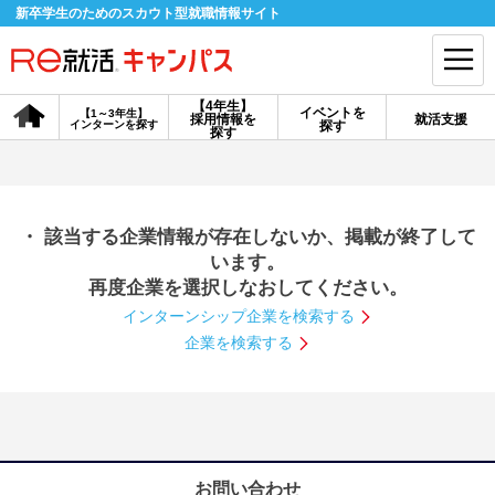
新卒学生のためのスカウト型就職情報サイト
【4年生】
イベントを
【1～3年生】
採用情報を
就活支援
インターンを探す
探す
会員登録
ログイン
探す
会員ID・パスワードを忘れた方はこちら
・ 該当する企業情報が存在しないか、掲載が終了して
探す
います。
再度企業を選択しなおしてください。
インターンシップ企業を検索する
【4年生】
【4年生】
【1～3年生】
採用情報を探す
説明会を探す
インターンを探す
企業を検索する
イベントを探す
スカウト
お知らせ
就活ノウハウ・サポート
お問い合わせ