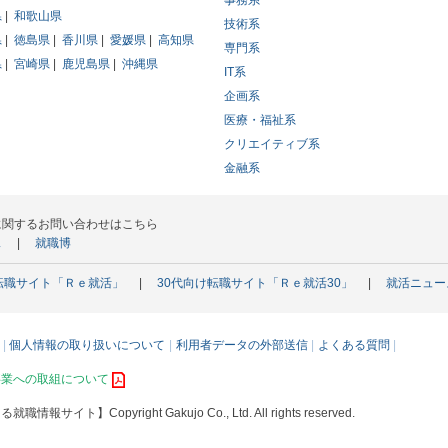
事務系
県
和歌山県
技術系
県
徳島県
香川県
愛媛県
高知県
専門系
県
宮崎県
鹿児島県
沖縄県
IT系
企画系
医療・福祉系
クリエイティブ系
金融系
に関するお問い合わせはこちら
ス
就職博
転職サイト「Ｒｅ就活」
30代向け転職サイト「Ｒｅ就活30」
就活ニュー
個人情報の取り扱いについて
利用者データの外部送信
よくある質問
事業への取組について
える就職情報サイト】
Copyright Gakujo Co., Ltd. All rights reserved.