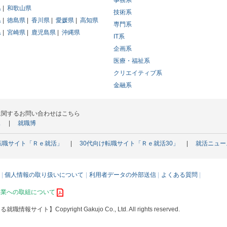
事務系
県
和歌山県
技術系
県
徳島県
香川県
愛媛県
高知県
専門系
県
宮崎県
鹿児島県
沖縄県
IT系
企画系
医療・福祉系
クリエイティブ系
金融系
に関するお問い合わせはこちら
ス
就職博
転職サイト「Ｒｅ就活」
30代向け転職サイト「Ｒｅ就活30」
就活ニュー
個人情報の取り扱いについて
利用者データの外部送信
よくある質問
事業への取組について
える就職情報サイト】
Copyright Gakujo Co., Ltd. All rights reserved.