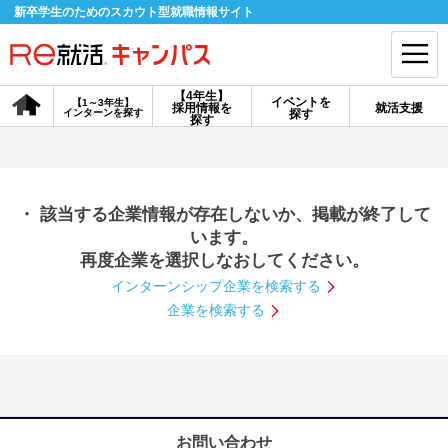
新卒学生のためのスカウト型就職情報サイト
【4年生】
イベントを
【1～3年生】
採用情報を
就活支援
インターンを探す
探す
会員登録
ログイン
探す
会員ID・パスワードを忘れた方はこちら
・ 該当する企業情報が存在しないか、掲載が終了して
探す
います。
再度企業を選択しなおしてください。
インターンシップ企業を検索する
【4年生】
【4年生】
【1～3年生】
採用情報を探す
説明会を探す
インターンを探す
企業を検索する
イベントを探す
スカウト
お知らせ
就活ノウハウ・サポート
お問い合わせ