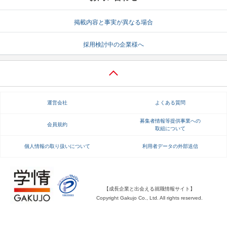
就活支援
就活コラム
掲載内容と事実が異なる場合
就活ノウハウが満載！
お役立ち記事・相談室など
採用検討中の企業様へ
適職診断
就活チャンネル
あなたに合う仕事を診断！
動画で対策講座をチェック
就活ニュースペーパー
よくある質問
運営会社
よくある質問
就活時事ニュースを更新
不明点があればこちら
募集者情報等提供事業への
会員規約
取組について
個人情報の取り扱いについて
利用者データの外部送信
【成長企業と出会える就職情報サイト】
Copyright Gakujo Co., Ltd. All rights reserved.