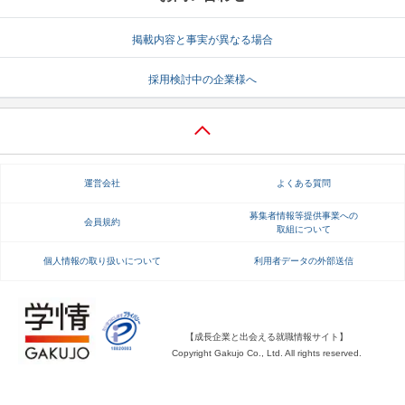
就活支援
就活コラム
掲載内容と事実が異なる場合
就活ノウハウが満載！
お役立ち記事・相談室など
採用検討中の企業様へ
適職診断
就活チャンネル
あなたに合う仕事を診断！
動画で対策講座をチェック
就活ニュースペーパー
よくある質問
運営会社
よくある質問
就活時事ニュースを更新
不明点があればこちら
募集者情報等提供事業への
会員規約
取組について
個人情報の取り扱いについて
利用者データの外部送信
【成長企業と出会える就職情報サイト】
Copyright Gakujo Co., Ltd. All rights reserved.