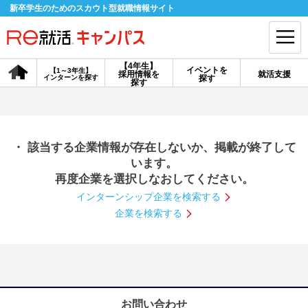
新卒学生のためのスカウト型就職情報サイト
【4年生】
イベントを
【1～3年生】
採用情報を
就活支援
インターンを探す
探す
会員登録
ログイン
探す
会員ID・パスワードを忘れた方はこちら
・ 該当する企業情報が存在しないか、掲載が終了して
探す
います。
再度企業を選択しなおしてください。
インターンシップ企業を検索する
【4年生】
【4年生】
【1～3年生】
採用情報を探す
説明会を探す
インターンを探す
企業を検索する
イベントを探す
スカウト
お知らせ
就活ノウハウ・サポート
お問い合わせ