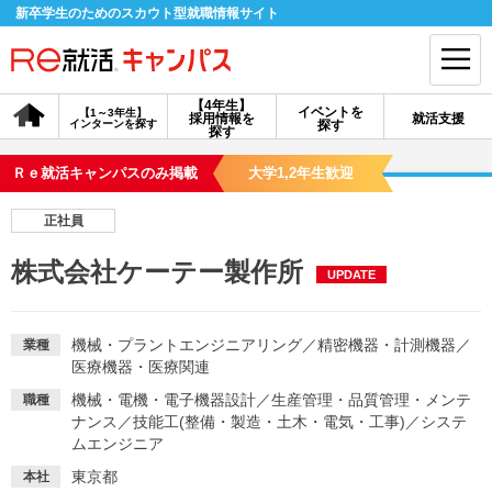
新卒学生のためのスカウト型就職情報サイト
【4年生】
イベントを
【1～3年生】
採用情報を
就活支援
インターンを探す
探す
会員登録
ログイン
探す
Ｒｅ就活キャンパスのみ掲載
大学1,2年生歓迎
会員ID・パスワードを忘れた方はこちら
正社員
探す
株式会社ケーテー製作所
UPDATE
【4年生】
【4年生】
【1～3年生】
採用情報を探す
説明会を探す
インターンを探す
機械・プラントエンジニアリング
／
精密機器・計測機器
／
業種
医療機器・医療関連
機械・電機・電子機器設計
／
生産管理・品質管理・メンテ
職種
イベントを探す
スカウト
お知らせ
ナンス
／
技能工(整備・製造・土木・電気・工事)
／
システ
ムエンジニア
就活ノウハウ・サポート
東京都
本社