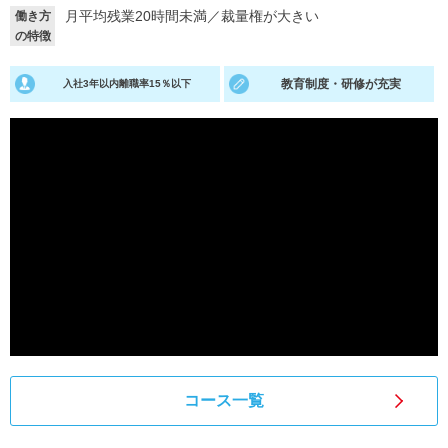
月平均残業20時間未満
／
裁量権が大きい
働き方
就活支援
就活コラム
の特徴
就活ノウハウが満載！
お役立ち記事・相談室など
教育制度・研修が充実
入社3年以内離職率15％以下
適職診断
就活チャンネル
あなたに合う仕事を診断！
動画で対策講座をチェック
就活ニュースペーパー
よくある質問
就活時事ニュースを更新
不明点があればこちら
コース一覧