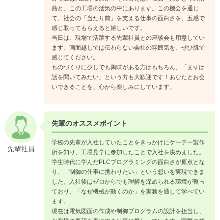
熱と、この工場の活気の中にあります。この機会を通じ
て、社会の「当たり前」を支える仕事の面白さを、五感で
感じ取ってもらえると嬉しいです。
当日は、現場で活躍する先輩社員との座談会も用意してい
ます。画面越しでは伝わらない会社の雰囲気を、ぜひ肌で
感じてください。
ものづくりに少しでも興味がある方はもちろん、「まずは
話を聞いてみたい」という方も大歓迎です！あなたとお会
いできることを、心から楽しみにしています。
先輩のオススメポイント
学校の先輩が入社していたことをきっかけにケーテー製作
先輩社員
所を知り、工場見学に参加したことで入社を決めました。
学生時代に学んだPLCプログラミングの面白さが原点とな
り、「制御の仕事に携わりたい」という想いを実現できま
した。入社後はゼロからでも理解を深められる環境が整っ
ており、「なぜ機械が動くのか」を実務を通して学べてい
ます。
現在は電気図面の作成や制御プログラムの設計を担当し、