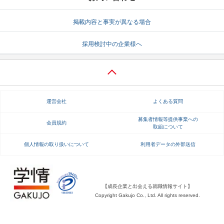
就活支援
就活コラム
掲載内容と事実が異なる場合
就活ノウハウが満載！
お役立ち記事・相談室など
採用検討中の企業様へ
適職診断
就活チャンネル
あなたに合う仕事を診断！
動画で対策講座をチェック
就活ニュースペーパー
よくある質問
運営会社
よくある質問
就活時事ニュースを更新
不明点があればこちら
募集者情報等提供事業への
会員規約
取組について
個人情報の取り扱いについて
利用者データの外部送信
【成長企業と出会える就職情報サイト】
Copyright Gakujo Co., Ltd. All rights reserved.