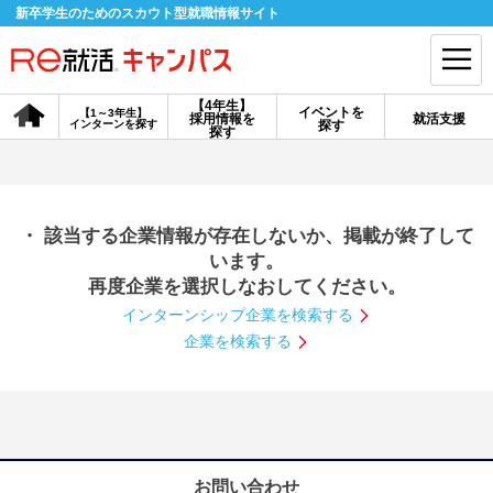
新卒学生のためのスカウト型就職情報サイト
【4年生】
イベントを
【1～3年生】
採用情報を
就活支援
インターンを探す
探す
会員登録
ログイン
探す
会員ID・パスワードを忘れた方はこちら
・ 該当する企業情報が存在しないか、掲載が終了して
探す
います。
再度企業を選択しなおしてください。
インターンシップ企業を検索する
【4年生】
【4年生】
【1～3年生】
採用情報を探す
説明会を探す
インターンを探す
企業を検索する
イベントを探す
スカウト
お知らせ
就活ノウハウ・サポート
お問い合わせ