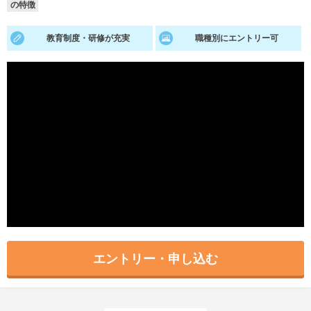
の特徴
就活支援
就活コラム
教育制度・研修が充実
職種別にエントリー可
就活ノウハウが満載！
お役立ち記事・相談室など
適職診断
就活チャンネル
あなたに合う仕事を診断！
動画で対策講座をチェック
就活ニュースペーパー
よくある質問
就活時事ニュースを更新
不明点があればこちら
エントリー・申し込む