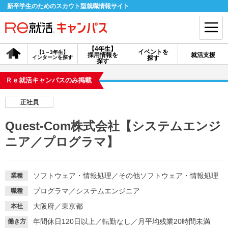
新卒学生のためのスカウト型就職情報サイト
【4年生】
イベントを
【1～3年生】
採用情報を
就活支援
インターンを探す
探す
会員登録
ログイン
探す
Ｒｅ就活キャンパスのみ掲載
会員ID・パスワードを忘れた方はこちら
正社員
探す
Quest-Com株式会社【システムエンジ
ニア／プログラマ】
【4年生】
【4年生】
【1～3年生】
採用情報を探す
説明会を探す
インターンを探す
ソフトウェア・情報処理
／
その他ソフトウェア・情報処理
業種
イベントを探す
スカウト
お知らせ
プログラマ
／
システムエンジニア
職種
大阪府／東京都
本社
就活ノウハウ・サポート
年間休日120日以上
／
転勤なし
／
月平均残業20時間未満
働き方