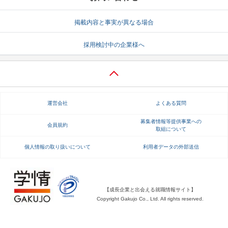
就活支援
就活コラム
掲載内容と事実が異なる場合
就活ノウハウが満載！
お役立ち記事・相談室など
採用検討中の企業様へ
適職診断
就活チャンネル
あなたに合う仕事を診断！
動画で対策講座をチェック
就活ニュースペーパー
よくある質問
運営会社
よくある質問
就活時事ニュースを更新
不明点があればこちら
募集者情報等提供事業への
会員規約
取組について
個人情報の取り扱いについて
利用者データの外部送信
【成長企業と出会える就職情報サイト】
Copyright Gakujo Co., Ltd. All rights reserved.