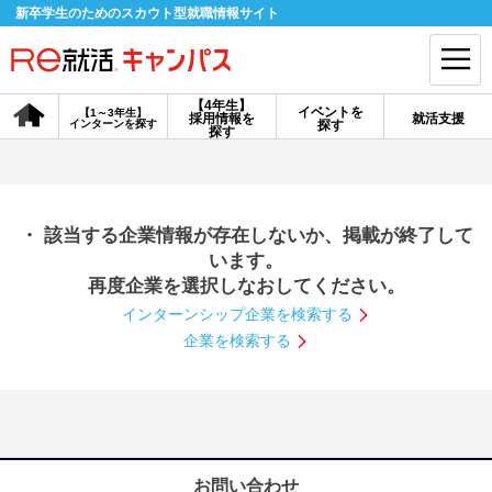
新卒学生のためのスカウト型就職情報サイト
【4年生】
イベントを
【1～3年生】
採用情報を
就活支援
インターンを探す
探す
会員登録
ログイン
探す
会員ID・パスワードを忘れた方はこちら
・ 該当する企業情報が存在しないか、掲載が終了して
探す
います。
再度企業を選択しなおしてください。
インターンシップ企業を検索する
【4年生】
【4年生】
【1～3年生】
採用情報を探す
説明会を探す
インターンを探す
企業を検索する
イベントを探す
スカウト
お知らせ
就活ノウハウ・サポート
お問い合わせ