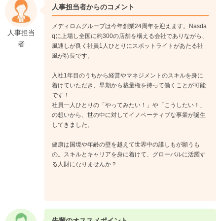
人事担当者からのコメント
メディロムグループは今年創業24周年を迎えます。Nasda
人事担当
qに上場し全国に約300の店舗を構える会社でありながら、
者
風通しが良く社員1人ひとりにスポットライトがあたる社
風が特長です。
入社1年目のうちから経営やマネジメントのスキルを身に
着けていただき、早期から裁量権を持って働くことが可能
です！
社員一人ひとりの「やってみたい！」や「こうしたい！」
の想いから、世の中に対してイノベーティブな事業が誕生
してきました。
健康は国境や年齢の壁を越えて世界中の誰しもが願うも
の。スキルとキャリアを身に着けて、グローバルに活躍す
る人財になりませんか？
先輩のオススメポイント