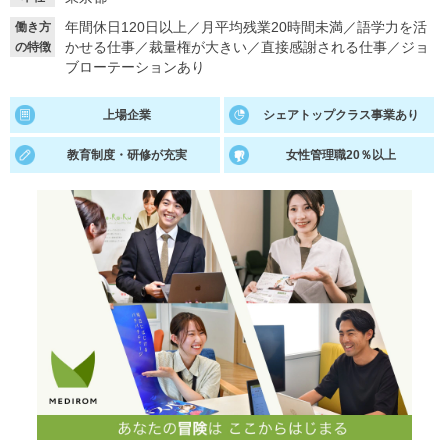
年間休日120日以上
／
月平均残業20時間未満
／
語学力を活
働き方
就活支援
就活コラム
かせる仕事
／
裁量権が大きい
／
直接感謝される仕事
／
ジョ
の特徴
就活ノウハウが満載！
お役立ち記事・相談室など
ブローテーションあり
適職診断
就活チャンネル
上場企業
シェアトップクラス事業あり
あなたに合う仕事を診断！
動画で対策講座をチェック
教育制度・研修が充実
女性管理職20％以上
就活ニュースペーパー
よくある質問
就活時事ニュースを更新
不明点があればこちら