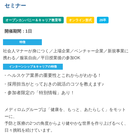
セミナー
オープンカンパニー＆キャリア教育等
オンライン形式
28卒
開催期間：1日
特徴
社会人マナーが身につく／上場企業／ベンチャー企業／新規事業に
携わる／服装自由／平日授業後の参加OK
インターンシップ＆キャリアの特徴
・ヘルスケア業界の重要性とこれからがわかる！
・採用担当がとっておきの就活のコツを教えます♪
・参加者限定の「特別情報」あり！
メディロムグループは「健康を、もっと、あたらしく」をモット
ーに、
予防と医療の2つの角度からより健やかな世界を作り上げるべく、
日々挑戦を続けています。