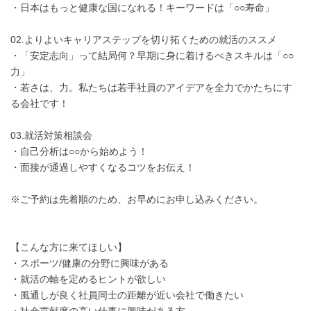
・日本はもっと健康な国になれる！キーワードは「○○寿命」
02.よりよいキャリアステップを切り拓くための就活のススメ
・「安定志向」って結局何？早期に身に着けるべきスキルは「○○
力」
・若さは、力。私たちは若手社員のアイデアを全力でかたちにす
る会社です！
03.就活対策相談会
・自己分析は○○から始めよう！
・面接が通過しやすくなるコツをお伝え！
※ご予約は先着順のため、お早めにお申し込みください。
【こんな方に来てほしい】
・スポーツ/健康の分野に興味がある
・就活の軸を定めるヒントが欲しい
・風通しが良く社員同士の距離が近い会社で働きたい