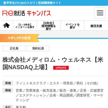
新卒学生のためのスカウト型就職情報サイト
【4年生】
イベントを
【1～3年生】
採用情報を
就活支援
インターンを探す
探す
会員登録
ログイン
探す
大学1,2年生歓迎
会員ID・パスワードを忘れた方はこちら
正社員
契約社員
探す
株式会社メディロム・ウェルネス【米
国NASDAQ上場】
UPDATE
【4年生】
【4年生】
【1～3年生】
採用情報を探す
説明会を探す
インターンを探す
フィットネスクラブ・エステ・理美容
／
商社（その他）
業種
イベントを探す
スカウト
お知らせ
営業
／
営業推進・販売促進
／
販売・接客
／
店長・店舗運営
職種
／
エステティシャン
／
企画・商品開発
／
調査研究・マーケ
ティング
就活ノウハウ・サポート
東京都
本社