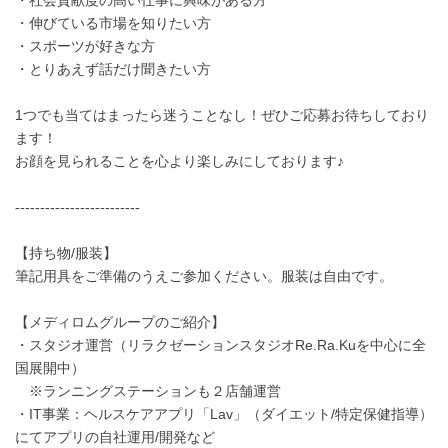
・社会貢献度の高い仕事に興味がある方
・伸びている市場を知りたい方
・スポーツが好きな方
・とりあえず話だけ聞きたい方
1つでも当てはまったら迷うことなし！ぜひご応募お待ちしており
ます！
お顔を見られることを心より楽しみにしております♪
-------------------------
【持ち物/服装】
筆記用具をご準備のうえご参加ください。服装は自由です。
【メディロムグループのご紹介】
・スタジオ運営（リラクゼーションスタジオRe.Ra.Kuを中心に全
国展開中）
※ランニングステーションも２店舗運営
・IT事業：ヘルスケアアプリ「Lav」（ダイエット/特定保健指導）
にてアプリの自社運用/開発など