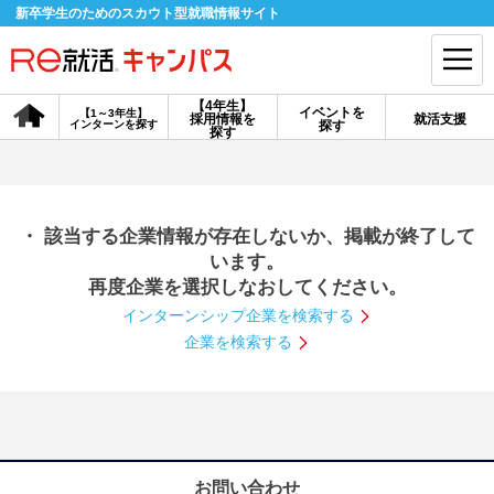
新卒学生のためのスカウト型就職情報サイト
【4年生】
イベントを
【1～3年生】
採用情報を
就活支援
インターンを探す
探す
会員登録
ログイン
探す
会員ID・パスワードを忘れた方はこちら
・ 該当する企業情報が存在しないか、掲載が終了して
探す
います。
再度企業を選択しなおしてください。
インターンシップ企業を検索する
【4年生】
【4年生】
【1～3年生】
採用情報を探す
説明会を探す
インターンを探す
企業を検索する
イベントを探す
スカウト
お知らせ
就活ノウハウ・サポート
お問い合わせ