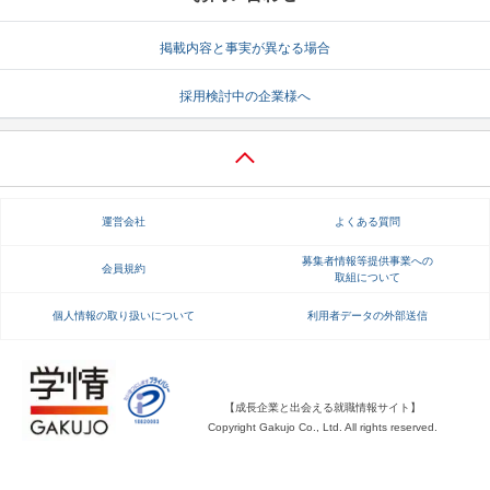
就活支援
就活コラム
掲載内容と事実が異なる場合
就活ノウハウが満載！
お役立ち記事・相談室など
採用検討中の企業様へ
適職診断
就活チャンネル
あなたに合う仕事を診断！
動画で対策講座をチェック
就活ニュースペーパー
よくある質問
運営会社
よくある質問
就活時事ニュースを更新
不明点があればこちら
募集者情報等提供事業への
会員規約
取組について
個人情報の取り扱いについて
利用者データの外部送信
【成長企業と出会える就職情報サイト】
Copyright Gakujo Co., Ltd. All rights reserved.