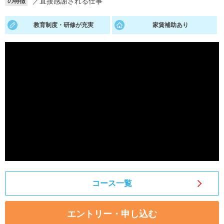
／
直接感謝される仕事
の特徴
就活支援
就活コラム
教育制度・研修が充実
家賃補助あり
就活ノウハウが満載！
お役立ち記事・相談室など
適職診断
就活チャンネル
あなたに合う仕事を診断！
動画で対策講座をチェック
就活ニュースペーパー
よくある質問
就活時事ニュースを更新
不明点があればこちら
コース一覧
エントリー・申し込む