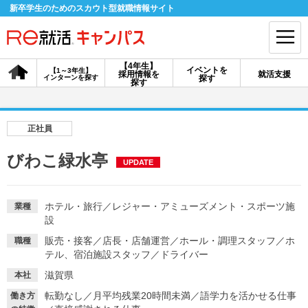
新卒学生のためのスカウト型就職情報サイト
【4年生】
イベントを
【1～3年生】
採用情報を
就活支援
インターンを探す
探す
会員登録
ログイン
探す
会員ID・パスワードを忘れた方はこちら
正社員
探す
びわこ緑水亭
UPDATE
【4年生】
【4年生】
【1～3年生】
採用情報を探す
説明会を探す
インターンを探す
ホテル・旅行
／
レジャー・アミューズメント・スポーツ施
業種
設
販売・接客
／
店長・店舗運営
／
ホール・調理スタッフ
／
ホ
職種
イベントを探す
テル、宿泊施設スタッフ
スカウト
／
ドライバー
お知らせ
滋賀県
本社
転勤なし
／
月平均残業20時間未満
／
語学力を活かせる仕事
就活ノウハウ・サポート
働き方