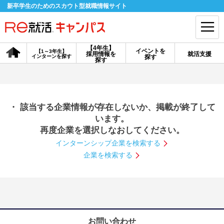
新卒学生のためのスカウト型就職情報サイト
【4年生】
イベントを
【1～3年生】
採用情報を
就活支援
インターンを探す
探す
会員登録
ログイン
探す
会員ID・パスワードを忘れた方はこちら
・ 該当する企業情報が存在しないか、掲載が終了して
探す
います。
再度企業を選択しなおしてください。
インターンシップ企業を検索する
【4年生】
【4年生】
【1～3年生】
採用情報を探す
説明会を探す
インターンを探す
企業を検索する
イベントを探す
スカウト
お知らせ
就活ノウハウ・サポート
お問い合わせ