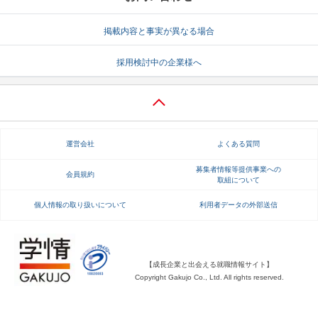
就活支援
就活コラム
掲載内容と事実が異なる場合
就活ノウハウが満載！
お役立ち記事・相談室など
採用検討中の企業様へ
適職診断
就活チャンネル
あなたに合う仕事を診断！
動画で対策講座をチェック
就活ニュースペーパー
よくある質問
運営会社
よくある質問
就活時事ニュースを更新
不明点があればこちら
募集者情報等提供事業への
会員規約
取組について
個人情報の取り扱いについて
利用者データの外部送信
【成長企業と出会える就職情報サイト】
Copyright Gakujo Co., Ltd. All rights reserved.