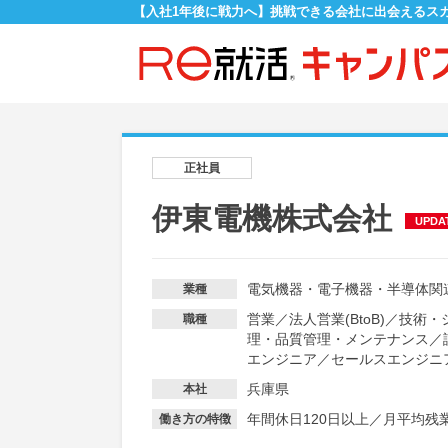
【入社1年後に戦力へ】挑戦できる会社に出会えるス
正社員
伊東電機株式会社
UPDA
電気機器・電子機器・半導体関
業種
営業
／
法人営業(BtoB)
／
技術・
職種
理・品質管理・メンテナンス
／
エンジニア
／
セールスエンジニ
兵庫県
本社
年間休日120日以上
／
月平均残業
働き方の特徴