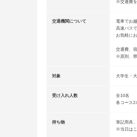
※交通費
交通機関について
電車でお越
高速バスで
お気軽にお申
交通費、
※原則、
対象
大学生・
受け入れ人数
全10名
各コース2
持ち物
筆記用具
※当日は