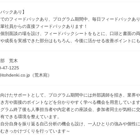
ドバックあり】
面でのフィードバックあり、プログラム期間中、毎日フィードバックあ
先輩社員からの直接フィードバックあります！
は個別面談の場を設け、フィードバックシートをもとに、口頭と書面の
点や成長を実感できた部分はもちろん、今後に活かせる改善ポイントに
事部 荒木
-47-1225
i@itohdenki.co.jp（荒木宛）
に向けたサポートとして、プログラム期間中には外部講師を招き、業界
書き方や面接のポイントなどを分かりやすく学べる機会を用意していま
ログラム終了後も人事担当者や内定者との座談会、参加者同士が気軽に
共有できる環境を整えています。
、自分自身を振り返る自己分析の機会も設け、一人ひとりの強みや個性
組むきっかけづくりを行っています～