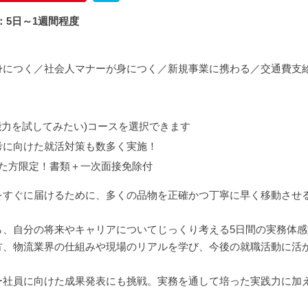
：5日～1週間程度
身につく／社会人マナーが身につく／新規事業に携わる／交通費支
能力を試してみたい)コースを選択できます
考に向けた就活対策も数多く実施！
た方限定！書類＋一次面接免除付
をすぐに届けるために、多くの品物を正確かつ丁寧に早く移動させ
ら、自分の将来やキャリアについてじっくり考える5日間の実務体感
方、物流業界の仕組みや現場のリアルを学び、今後の就職活動に活
ー社員に向けた成果発表にも挑戦。実務を通して培った実践力に加