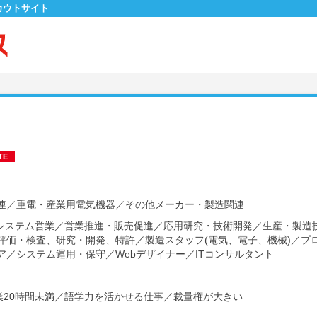
カウトサイト
TE
連
／
重電・産業用電気機器
／
その他メーカー・製造関連
システム営業
／
営業推進・販売促進
／
応用研究・技術開発
／
生産・製造
評価・検査、研究・開発、特許
／
製造スタッフ(電気、電子、機械)
／
プ
ア
／
システム運用・保守
／
Webデザイナー
／
ITコンサルタント
20時間未満
／
語学力を活かせる仕事
／
裁量権が大きい