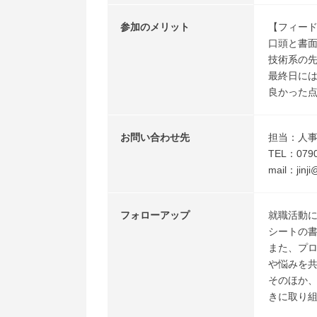
参加のメリット
【フィー
口頭と書
技術系の
最終日に
良かった
お問い合わせ先
担当：人
TEL：0790
mail：jinj
フォローアップ
就職活動
シートの
また、プ
や悩みを
そのほか
きに取り