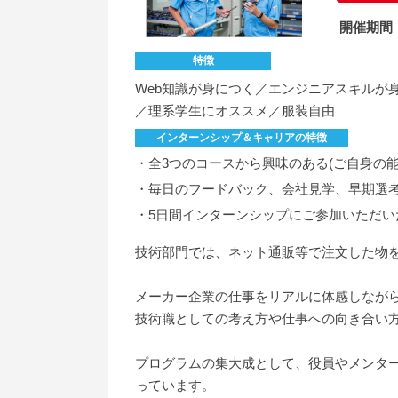
開催期間
特徴
Web知識が身につく／エンジニアスキルが
／理系学生にオススメ／服装自由
インターンシップ＆キャリアの特徴
・全3つのコースから興味のある(ご自身の
・毎日のフードバック、会社見学、早期選
・5日間インターンシップにご参加いただい
技術部門では、ネット通販等で注文した物
メーカー企業の仕事をリアルに体感しなが
技術職としての考え方や仕事への向き合い
プログラムの集大成として、役員やメンタ
っています。