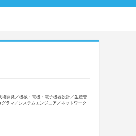
技術開発
／
機械・電機・電子機器設計
／
生産管
ログラマ
／
システムエンジニア
／
ネットワーク