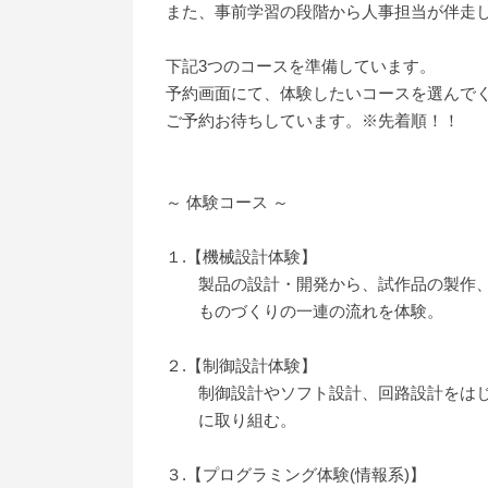
また、事前学習の段階から人事担当が伴走
下記3つのコースを準備しています。
予約画面にて、体験したいコースを選んで
ご予約お待ちしています。※先着順！！
～ 体験コース ～
１.【機械設計体験】
製品の設計・開発から、試作品の製作、
ものづくりの一連の流れを体験。
２.【制御設計体験】
制御設計やソフト設計、回路設計をはじ
に取り組む。
３.【プログラミング体験(情報系)】