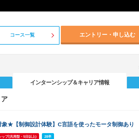
エントリー・申し込む
コース一覧
インターンシップ
＆キャリア情報
リア
対象★【制御設計体験】C言語を使ったモータ制御あり
ップ(汎用型・5日以上)
28卒