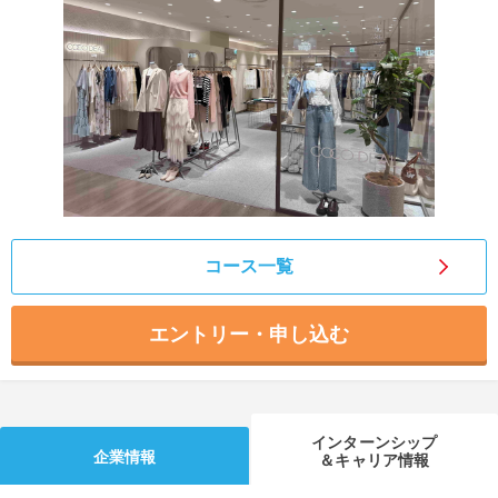
就活支援
就活コラム
就活ノウハウが満載！
お役立ち記事・相談室など
適職診断
就活チャンネル
あなたに合う仕事を診断！
動画で対策講座をチェック
就活ニュースペーパー
よくある質問
就活時事ニュースを更新
不明点があればこちら
コース一覧
エントリー・申し込む
インターンシップ
企業情報
＆キャリア情報