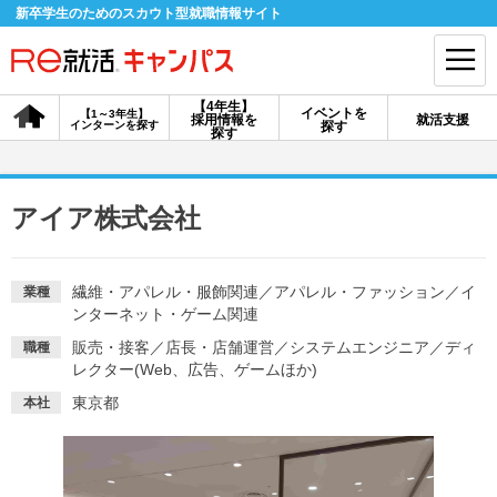
新卒学生のためのスカウト型就職情報サイト
【4年生】
イベントを
【1～3年生】
採用情報を
就活支援
インターンを探す
探す
会員登録
ログイン
探す
会員ID・パスワードを忘れた方はこちら
アイア株式会社
探す
繊維・アパレル・服飾関連
／
アパレル・ファッション
／
イ
業種
ンターネット・ゲーム関連
【4年生】
【4年生】
【1～3年生】
採用情報を探す
説明会を探す
インターンを探す
販売・接客
／
店長・店舗運営
／
システムエンジニア
／
ディ
職種
レクター(Web、広告、ゲームほか)
東京都
本社
イベントを探す
スカウト
お知らせ
就活ノウハウ・サポート