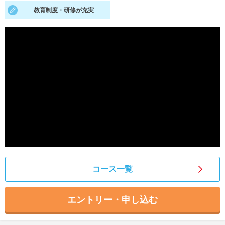
教育制度・研修が充実
就活支援
就活コラム
就活ノウハウが満載！
お役立ち記事・相談室など
適職診断
就活チャンネル
あなたに合う仕事を診断！
動画で対策講座をチェック
就活ニュースペーパー
よくある質問
就活時事ニュースを更新
不明点があればこちら
コース一覧
エントリー・申し込む