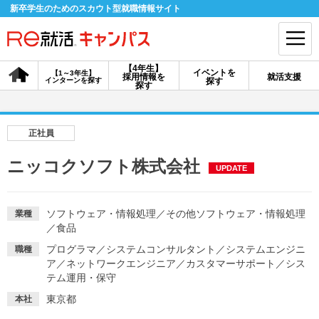
新卒学生のためのスカウト型就職情報サイト
【4年生】
イベントを
【1～3年生】
採用情報を
就活支援
インターンを探す
探す
会員登録
ログイン
探す
会員ID・パスワードを忘れた方はこちら
正社員
探す
ニッコクソフト株式会社
UPDATE
【4年生】
【4年生】
【1～3年生】
採用情報を探す
説明会を探す
インターンを探す
ソフトウェア・情報処理
／
その他ソフトウェア・情報処理
業種
／
食品
プログラマ
／
システムコンサルタント
／
システムエンジニ
職種
イベントを探す
ア
／
ネットワークエンジニア
スカウト
／
カスタマーサポート
お知らせ
／
シス
テム運用・保守
東京都
本社
就活ノウハウ・サポート