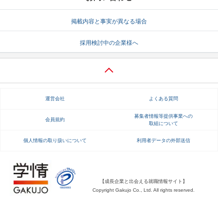
就活支援
就活コラム
掲載内容と事実が異なる場合
就活ノウハウが満載！
お役立ち記事・相談室など
採用検討中の企業様へ
適職診断
就活チャンネル
あなたに合う仕事を診断！
動画で対策講座をチェック
就活ニュースペーパー
よくある質問
運営会社
よくある質問
就活時事ニュースを更新
不明点があればこちら
募集者情報等提供事業への
会員規約
取組について
個人情報の取り扱いについて
利用者データの外部送信
【成長企業と出会える就職情報サイト】
Copyright Gakujo Co., Ltd. All rights reserved.