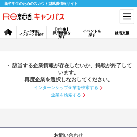
新卒学生のためのスカウト型就職情報サイト
【4年生】
イベントを
【1～3年生】
採用情報を
就活支援
インターンを探す
探す
会員登録
ログイン
探す
会員ID・パスワードを忘れた方はこちら
・ 該当する企業情報が存在しないか、掲載が終了して
探す
います。
再度企業を選択しなおしてください。
インターンシップ企業を検索する
【4年生】
【4年生】
【1～3年生】
採用情報を探す
説明会を探す
インターンを探す
企業を検索する
イベントを探す
スカウト
お知らせ
就活ノウハウ・サポート
お問い合わせ