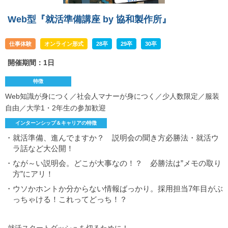
Web型『就活準備講座 by 協和製作所』
仕事体験
オンライン形式
28卒
29卒
30卒
開催期間：1日
特徴
Web知識が身につく／社会人マナーが身につく／少人数限定／服装
自由／大学1・2年生の参加歓迎
インターンシップ＆キャリアの特徴
・就活準備、進んでますか？ 説明会の聞き方必勝法・就活ウ
ラ話など大公開！
・なが～い説明会。どこが大事なの！？ 必勝法は”メモの取り
方”にアリ！
・ウソかホントか分からない情報ばっかり。採用担当7年目がぶ
っちゃける！これってどっち！？
就活スタートダッシュを切るために！