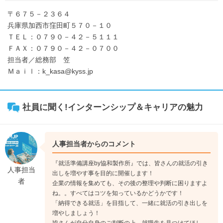
〒６７５－２３６４
兵庫県加西市窪田町５７０－１０
ＴＥＬ：０７９０－４２－５１１１
ＦＡＸ：０７９０－４２－０７００
担当者／総務部 笠
Ｍａｉｌ：k_kasa@kyss.jp
社員に聞く!インターンシップ＆キャリアの魅力
人事担当者からのコメント
『就活準備講座by協和製作所』では、皆さんの就活の引き
人事担当
出しを増やす事を目的に開催します！
者
企業の情報を集めても、その後の整理や判断に困りますよ
ね。。すべてはコツを知っているかどうかです！
「納得できる就活」を目指して、一緒に就活の引き出しを
増やしましょう！
皆さんが自分自身のご判断の上、就職先を見つけてほし