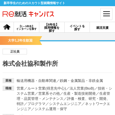
新卒学生のためのスカウト型就職情報サイト
【4年生】
イベントを
【1～3年生】
採用情報を
就活支援
インターンを探す
探す
会員登録
ログイン
探す
大学1,2年生歓迎
会員ID・パスワードを忘れた方はこちら
正社員
探す
株式会社協和製作所
【4年生】
【4年生】
【1～3年生】
採用情報を探す
説明会を探す
インターンを探す
輸送用機器・自動車関連
／
鉄鋼・金属製品・非鉄金属
業種
営業
／
ルート営業(得意先中心)
／
法人営業(BtoB)
／
技術・シ
職種
ステム営業
／
営業系その他
／
生産・製造技術開発
／
生産管
イベントを探す
スカウト
お知らせ
理・品質管理・メンテナンス
／
評価・検査、研究・開発、
特許
／
プログラマ
／
システムエンジニア
／
ネットワークエ
ンジニア
／
システム運用・保守
就活ノウハウ・サポート