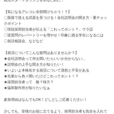
【気になるアレコレ全部聞けちゃう！？】
〇面接で使える武器を見つける！会社説明会の聞き方・要チェッ
クポイント
〇現役採用担当者が伝える「これってホント？」ウラ話
〇逆質問のレパートリーを増やせ！印象に残る学生になるには
〇就活相談会、などなど
【就活についてこんな疑問はありませんか？】
★会社説明会って何を聞いたらいいか分からない...
★説明会の上手な聞き方が知りたい！
★いよいよ本格化する就活について漠然と不安がある
★先輩から色々聞いたけどこれってホント！？
★採用担当者って 敵？味方？
★協和製作所が知りたいなぁ
参加理由はなんでもOK！どしどしご応募ください！
少しでも、皆様のお役に立てるよう、採用担当者も気合を入れて