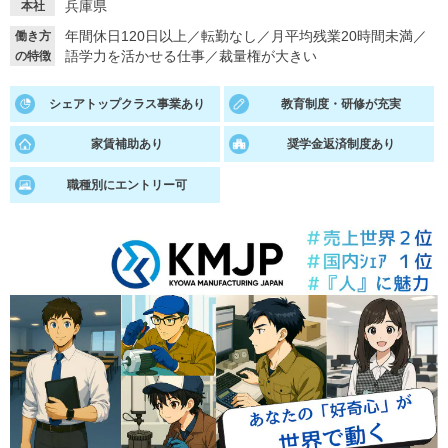
兵庫県
本社
就活支援
就活コラム
年間休日120日以上
／
転勤なし
／
月平均残業20時間未満
／
働き方
語学力を活かせる仕事
／
裁量権が大きい
の特徴
就活ノウハウが満載！
お役立ち記事・相談室など
シェアトップクラス事業あり
教育制度・研修が充実
適職診断
就活チャンネル
あなたに合う仕事を診断！
動画で対策講座をチェック
家賃補助あり
奨学金返済制度あり
就活ニュースペーパー
よくある質問
職種別にエントリー可
就活時事ニュースを更新
不明点があればこちら