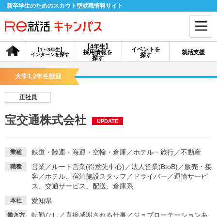
新卒学生のためのスカウト型就職情報サイト
【4年生】
イベントを
【1～3年生】
採用情報を
就活支援
インターンを探す
探す
会員登録
ログイン
探す
大学1,2年生歓迎
会員ID・パスワードを忘れた方はこちら
正社員
探す
宝交通株式会社
UPDATE
【4年生】
【4年生】
【1～3年生】
採用情報を探す
説明会を探す
インターンを探す
鉄道・陸運・海運・空輸・倉庫
／
ホテル・旅行
／
不動産
業種
営業
／
ルート営業(得意先中心)
／
法人営業(BtoB)
／
販売・接
職種
客
／
ホテル、宿泊施設スタッフ
／
ドライバー
／
運輸サービ
イベントを探す
スカウト
お知らせ
ス、交通サービス、配送、倉庫系
愛知県
本社
就活ノウハウ・サポート
転勤なし
／
直接感謝される仕事
／
ジョブローテーションあ
働き方