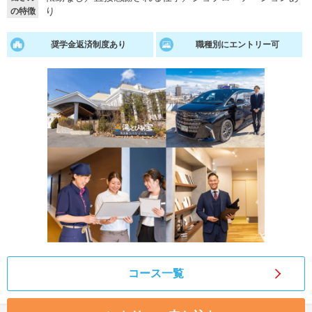
り
の特徴
就活支援
就活コラム
奨学金返済制度あり
職種別にエントリー可
就活ノウハウが満載！
お役立ち記事・相談室など
適職診断
就活チャンネル
あなたに合う仕事を診断！
動画で対策講座をチェック
就活ニュースペーパー
よくある質問
就活時事ニュースを更新
不明点があればこちら
コース一覧