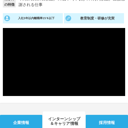
謝される仕事
の特徴
就活支援
就活コラム
教育制度・研修が充実
入社3年以内離職率15％以下
就活ノウハウが満載！
お役立ち記事・相談室など
適職診断
就活チャンネル
あなたに合う仕事を診断！
動画で対策講座をチェック
就活ニュースペーパー
よくある質問
就活時事ニュースを更新
不明点があればこちら
インターンシップ
企業情報
採用情報
＆キャリア情報