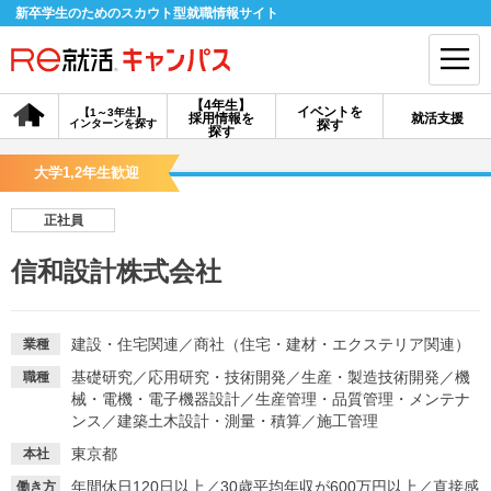
新卒学生のためのスカウト型就職情報サイト
【4年生】
イベントを
【1～3年生】
採用情報を
就活支援
インターンを探す
探す
会員登録
ログイン
探す
大学1,2年生歓迎
会員ID・パスワードを忘れた方はこちら
正社員
探す
信和設計株式会社
【4年生】
【4年生】
【1～3年生】
採用情報を探す
説明会を探す
インターンを探す
建設・住宅関連
／
商社（住宅・建材・エクステリア関連）
業種
基礎研究
／
応用研究・技術開発
／
生産・製造技術開発
／
機
職種
械・電機・電子機器設計
／
生産管理・品質管理・メンテナ
イベントを探す
スカウト
お知らせ
ンス
／
建築土木設計・測量・積算
／
施工管理
東京都
本社
就活ノウハウ・サポート
年間休日120日以上
／
30歳平均年収が600万円以上
／
直接感
働き方