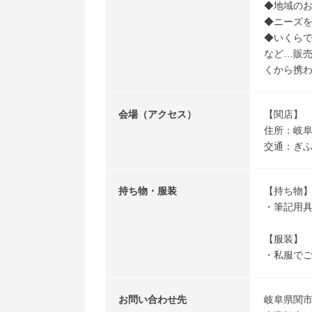
◆地域の
◆ニーズ
◆いくら
など…販
くから携
会場（アクセス）
【関店】
住所：岐阜県
交通：ぎふ
持ち物・服装
【持ち物
・筆記用
【服装】
・私服で
お問い合わせ先
岐阜県関市