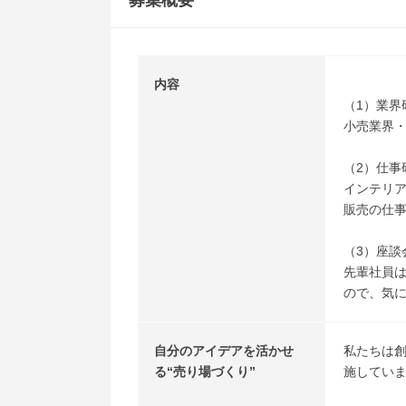
募集概要
内容
（1）業界
小売業界
（2）仕事
インテリ
販売の仕
（3）座談
先輩社員
ので、気
自分のアイデアを活かせ
私たちは創
る“売り場づくり”
施してい