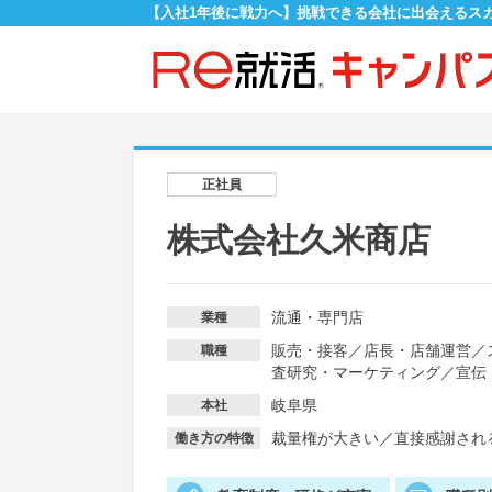
【入社1年後に戦力へ】挑戦できる会社に出会えるス
正社員
株式会社久米商店
流通・専門店
業種
販売・接客
／
店長・店舗運営
／
職種
査研究・マーケティング
／
宣伝
岐阜県
本社
裁量権が大きい
／
直接感謝され
働き方の特徴