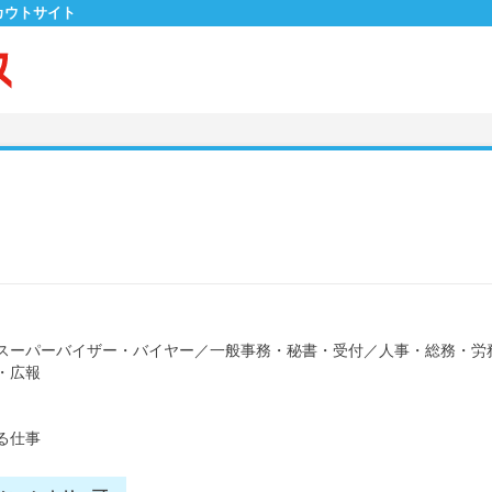
カウトサイト
スーパーバイザー・バイヤー
／
一般事務・秘書・受付
／
人事・総務・労
・広報
る仕事