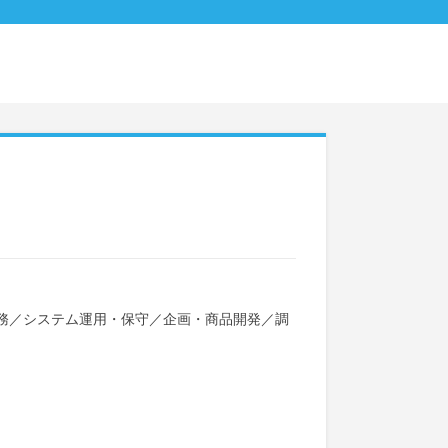
務
／
システム運用・保守
／
企画・商品開発
／
調