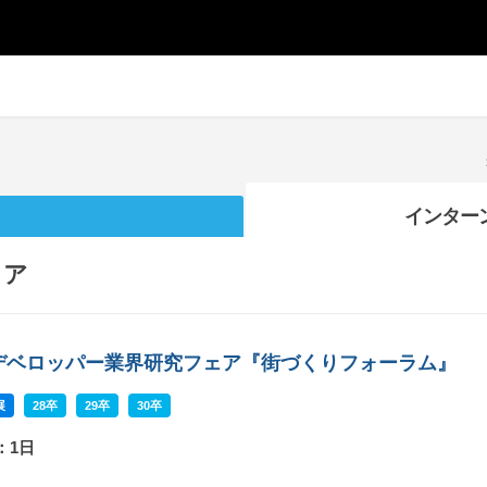
インター
リア
デベロッパー業界研究フェア『街づくりフォーラム』
展
28卒
29卒
30卒
：1日