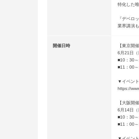
特化した
『デベロ
業界講演
開催日時
【東京開
6月21日（
■10：30
■11：0
▼イベン
https://ww
【大阪開
6月14日（
■10：30
■11：0
▼イベン