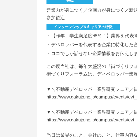
特徴
営業力が身につく／企画力が身につく／新規
参加歓迎
インターンシップ＆キャリアの特徴
・【昨年、学生満足度98％！】業界を代表
・デベロッパーを代表する企業に特化した
・ココでしか話せない企業情報をお伝えし
この度当社は、毎年大盛況の『街づくりフォ
街づくりフォーラムは、ディベロッパー業
▼＼不動産デベロッパー業界研究フェア／
https://www.gakujo.ne.jp/campus/events/evt
▼＼不動産デベロッパー業界研究フェア／
https://www.gakujo.ne.jp/campus/events/ev
当日は業界のこと、会社のこと、仕事内容