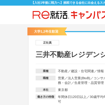
【入社1年後に戦力へ】挑戦できる会社に出会えるス
大学1,2年生歓迎
正社員
三井不動産レジデン
不動産
／
建設・住宅関連
／
情報
業種
営業
／
法人営業(BtoB)
／
コンサ
職種
務・会計
／
生産管理・品質管理
東京都
本社
年間休日120日以上
／
30歳平均
働き方の特徴
可