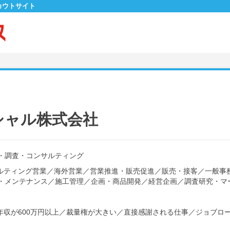
カウトサイト
シャル株式会社
・調査・コンサルティング
ルティング営業
／
海外営業
／
営業推進・販売促進
／
販売・接客
／
一般事
・メンテナンス
／
施工管理
／
企画・商品開発
／
経営企画
／
調査研究・マ
年収が600万円以上
／
裁量権が大きい
／
直接感謝される仕事
／
ジョブロ