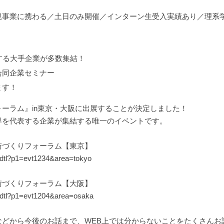
事業に携わる／土日のみ開催／インターン生受入実績あり／理系学
する大手企業が多数集結！
合同企業セミナー
ます！
ーラム』in東京・大阪に出展することが決定しました！
界を代表する企業が集結する唯一のイベントです。
街づくりフォーラム【東京】
_dtl?p1=evt1234&area=tokyo
街づくりフォーラム【大阪】
t_dtl?p1=evt1204&area=osaka
などから今後のお話まで、WEB上では分からないことをたくさんお