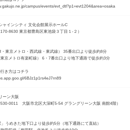
w.gakujo.ne.jp/campus/events/evt_dtl?p1=evt1204&area=osaka
シャインシティ 文化会館展示ホールC
170-8630 東京都豊島区東池袋３丁目１-２）
ス
R・東京メトロ・西武線・東武線） 35番出口より徒歩約8分
東京メトロ有楽町線） 6・7番出口より地下通路で徒歩約3分
の行き方はコチラ
ps.app.goo.gl/6BJz1p1rs4eJ7rn89
リーン大阪
530-0011 大阪市北区大深町5-54 グラングリーン大阪 南館4階）
ス
駅」うめきた地下口より徒歩約5分（地下通路にて直結）