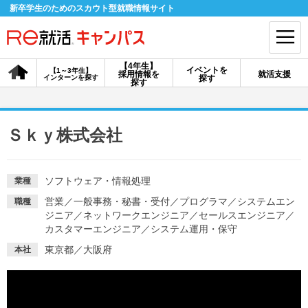
新卒学生のためのスカウト型就職情報サイト
【4年生】
イベントを
【1～3年生】
採用情報を
就活支援
インターンを探す
探す
会員登録
ログイン
探す
会員ID・パスワードを忘れた方はこちら
Ｓｋｙ株式会社
探す
ソフトウェア・情報処理
業種
【4年生】
【4年生】
【1～3年生】
営業
／
一般事務・秘書・受付
／
プログラマ
／
システムエン
職種
採用情報を探す
説明会を探す
インターンを探す
ジニア
／
ネットワークエンジニア
／
セールスエンジニア
／
カスタマーエンジニア
／
システム運用・保守
東京都／大阪府
本社
イベントを探す
スカウト
お知らせ
就活ノウハウ・サポート