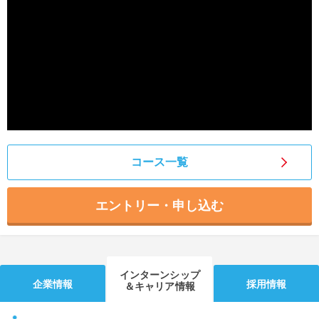
就活支援
就活コラム
就活ノウハウが満載！
お役立ち記事・相談室など
適職診断
就活チャンネル
あなたに合う仕事を診断！
動画で対策講座をチェック
就活ニュースペーパー
よくある質問
就活時事ニュースを更新
不明点があればこちら
コース一覧
エントリー・申し込む
インターンシップ
企業情報
採用情報
＆キャリア情報