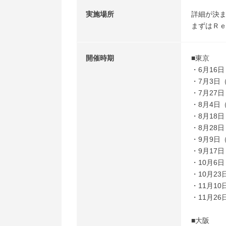
実施場所
詳細が決
まずはＲ
開催時期
■東京
・6月16
・7月3日
・7月27
・8月4日
・8月18
・8月28
・9月9日
・9月17
・10月6
・10月2
・11月1
・11月2
■大阪