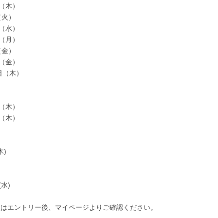
日（木）
（火）
日（水）
日（月）
（金）
日（金）
5日（木）
日（木）
日（木）
木)
(水)
程はエントリー後、マイページよりご確認ください。