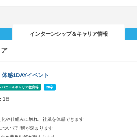
インターンシップ
＆キャリア情報
リア
体感1DAYイベント
ンパニー＆キャリア教育等
28卒
：1日
文化や仕組みに触れ、社風を体感できます
について理解が深まります
るため業界理解が深まります