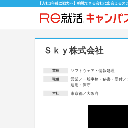
【入社1年後に戦力へ】挑戦できる会社に出会えるス
Ｓｋｙ株式会社
ソフトウェア・情報処理
業種
営業
／
一般事務・秘書・受付
／
職種
運用・保守
東京都／大阪府
本社