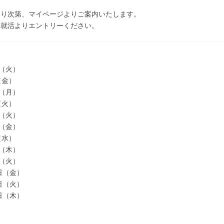
まり次第、マイページよりご案内いたします。
ｅ就活よりエントリーください。
日（火）
（金）
日（月）
（火）
日（火）
日（金）
（水）
日（木）
日（火）
3日（金）
0日（火）
6日（木）