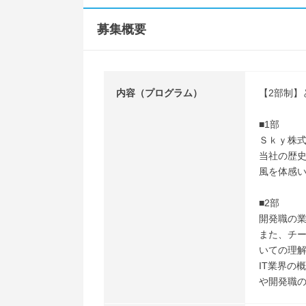
募集概要
内容（プログラム）
【2部制】
■1部
Ｓｋｙ株
当社の歴
風を体感
■2部
開発職の
また、チー
いての理
IT業界の
や開発職