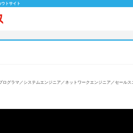
カウトサイト
プログラマ
／
システムエンジニア
／
ネットワークエンジニア
／
セールス