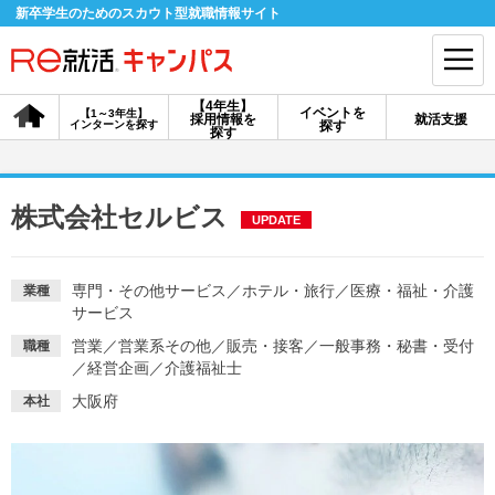
新卒学生のためのスカウト型就職情報サイト
【4年生】
イベントを
【1～3年生】
採用情報を
就活支援
インターンを探す
探す
会員登録
ログイン
探す
会員ID・パスワードを忘れた方はこちら
株式会社セルビス
UPDATE
探す
専門・その他サービス
／
ホテル・旅行
／
医療・福祉・介護
業種
サービス
【4年生】
【4年生】
【1～3年生】
採用情報を探す
説明会を探す
インターンを探す
営業
／
営業系その他
／
販売・接客
／
一般事務・秘書・受付
職種
／
経営企画
／
介護福祉士
大阪府
本社
イベントを探す
スカウト
お知らせ
就活ノウハウ・サポート