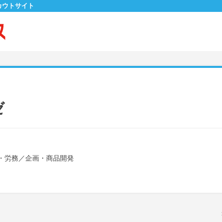
カウトサイト
ゼ
・労務
／
企画・商品開発