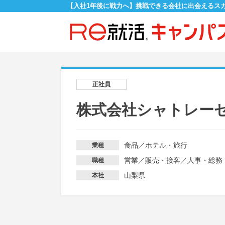
【入社1年後に戦力へ】挑戦できる会社に出会えるス
正社員
株式会社シャトレー
食品
／
ホテル・旅行
業種
営業
／
販売・接客
／
人事・総務
職種
山梨県
本社