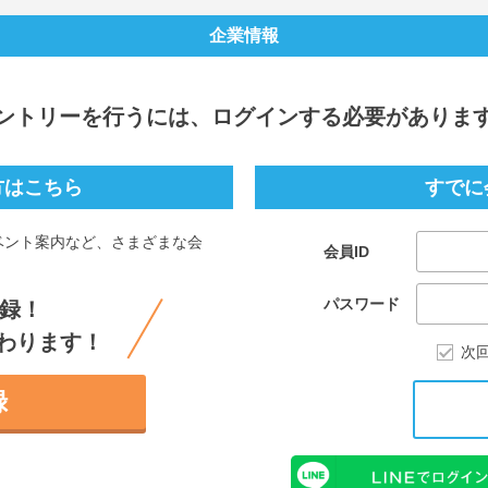
企業情報
ントリー
を行うには、ログインする必要がありま
方はこちら
すでに
ベント案内など、さまざまな会
会員ID
。
パスワード
録！
わります！
次
録