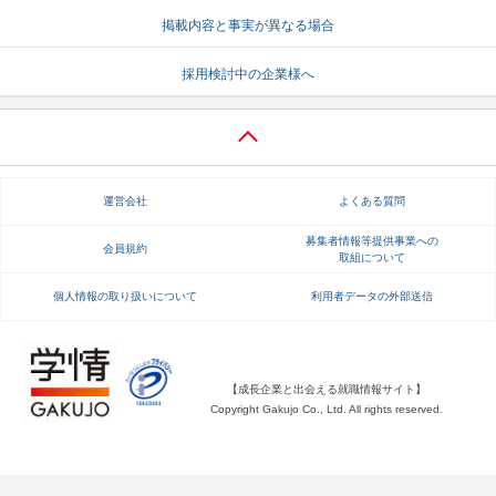
掲載内容と事実が異なる場合
就活支援
就活コラム
就活ノウハウが満載！
お役立ち記事・相談室など
採用検討中の企業様へ
適職診断
就活チャンネル
あなたに合う仕事を診断！
動画で対策講座をチェック
就活ニュースペーパー
よくある質問
運営会社
よくある質問
就活時事ニュースを更新
不明点があればこちら
募集者情報等提供事業への
会員規約
取組について
個人情報の取り扱いについて
利用者データの外部送信
【成長企業と出会える就職情報サイト】
Copyright Gakujo Co., Ltd. All rights reserved.