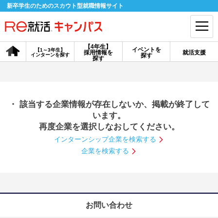
新卒学生のためのスカウト型就職情報サイト
【4年生】
イベントを
【1～3年生】
採用情報を
就活支援
インターンを探す
探す
会員登録
ログイン
探す
会員ID・パスワードを忘れた方はこちら
・ 該当する企業情報が存在しないか、掲載が終了して
探す
います。
再度企業を選択しなおしてください。
インターンシップ企業を検索する
【4年生】
【4年生】
【1～3年生】
採用情報を探す
説明会を探す
インターンを探す
企業を検索する
イベントを探す
スカウト
お知らせ
お問い合わせ
就活ノウハウ・サポート