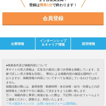
登録は
簡単1分
で終わります！
会員登録
インターンシップ
企業情報
採用情報
＆キャリア情報
●検索条件及び掲載内容について
本サイトの求人情報は、広告主の責任に基づき情報を掲載しています。正
確で詳しい求人情報を目指し、 弊社による掲載内容の確認を随時行って
おりますが、掲載情報の内容についてすべてを保証しているわけではあり
ません。
就職活動の際には、雇用形態・勤務時間・休日休暇・給与・待遇などの詳
細情報をご自身で十分に確認して頂きますようお願い致します。
万一、掲載内容と事実に相違があった際は、下記問い合わせフォームより
ご連絡ください。調査の上、対応いたします。
「
Ｒｅ就活キャンパス お問い合わせフォーム(質問箱)
」