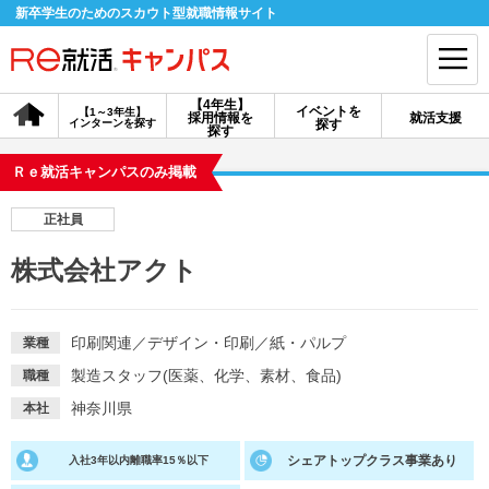
新卒学生のためのスカウト型就職情報サイト
【4年生】
イベントを
【1～3年生】
採用情報を
就活支援
インターンを探す
探す
会員登録
ログイン
探す
Ｒｅ就活キャンパスのみ掲載
会員ID・パスワードを忘れた方はこちら
正社員
探す
株式会社アクト
【4年生】
【4年生】
【1～3年生】
採用情報を探す
説明会を探す
インターンを探す
印刷関連
／
デザイン・印刷
／
紙・パルプ
業種
製造スタッフ(医薬、化学、素材、食品)
職種
イベントを探す
スカウト
お知らせ
神奈川県
本社
シェアトップクラス事業あり
入社3年以内離職率15％以下
就活ノウハウ・サポート