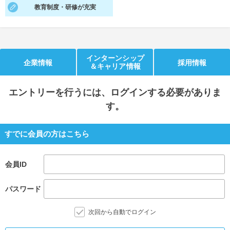
教育制度・研修が充実
就活支援
就活コラム
就活ノウハウが満載！
お役立ち記事・相談室など
適職診断
就活チャンネル
インターンシップ
企業情報
採用情報
＆キャリア情報
あなたに合う仕事を診断！
動画で対策講座をチェック
エントリー
を行うには、ログインする必要がありま
就活ニュースペーパー
よくある質問
す。
就活時事ニュースを更新
不明点があればこちら
すでに会員の方はこちら
会員ID
パスワード
次回から自動でログイン