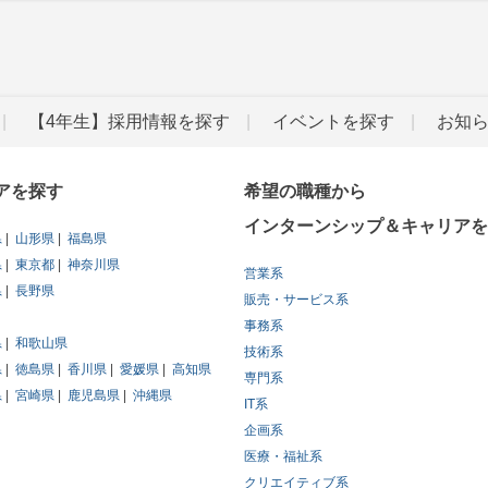
【4年生】採用情報を探す
イベントを探す
お知
アを探す
希望の職種から
インターンシップ＆キャリアを
県
山形県
福島県
県
東京都
神奈川県
営業系
県
長野県
販売・サービス系
事務系
県
和歌山県
技術系
県
徳島県
香川県
愛媛県
高知県
専門系
県
宮崎県
鹿児島県
沖縄県
IT系
企画系
医療・福祉系
クリエイティブ系