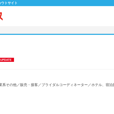
カウトサイト
UPDATE
業系その他
／
販売・接客
／
ブライダルコーディネーター
／
ホテル、宿泊