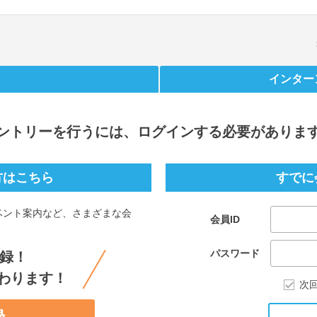
インター
ントリー
を行うには、ログインする必要がありま
方はこちら
すでに
ベント案内など、さまざまな会
会員ID
。
パスワード
録！
わります！
次
録