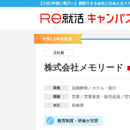
【入社1年後に戦力へ】挑戦できる会社に出会えるス
大学1,2年生歓迎
正社員
株式会社メモリード
冠婚葬祭
／
ホテル・旅行
業種
営業
／
営業推進・販売促進
／
営
職種
長崎県
本社
教育制度・研修が充実