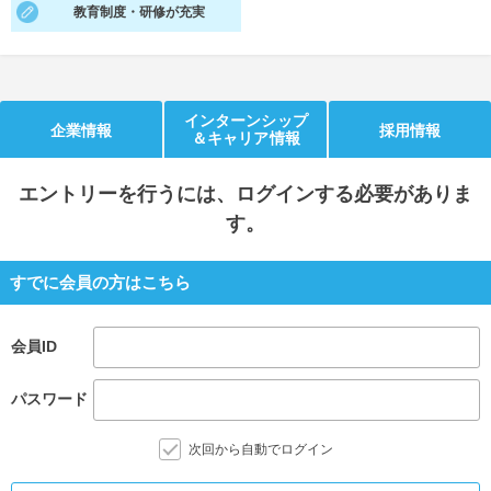
教育制度・研修が充実
就活支援
就活コラム
就活ノウハウが満載！
お役立ち記事・相談室など
適職診断
就活チャンネル
インターンシップ
企業情報
採用情報
＆キャリア情報
あなたに合う仕事を診断！
動画で対策講座をチェック
エントリー
を行うには、ログインする必要がありま
就活ニュースペーパー
よくある質問
す。
就活時事ニュースを更新
不明点があればこちら
すでに会員の方はこちら
会員ID
パスワード
次回から自動でログイン