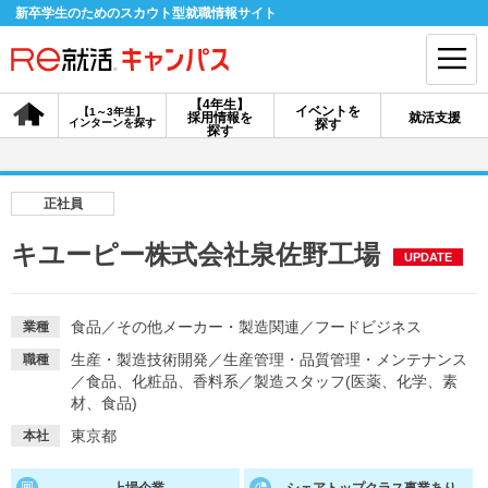
新卒学生のためのスカウト型就職情報サイト
【4年生】
イベントを
【1～3年生】
採用情報を
就活支援
インターンを探す
探す
会員登録
ログイン
探す
会員ID・パスワードを忘れた方はこちら
正社員
探す
キユーピー株式会社泉佐野工場
UPDATE
【4年生】
【4年生】
【1～3年生】
採用情報を探す
説明会を探す
インターンを探す
食品
／
その他メーカー・製造関連
／
フードビジネス
業種
生産・製造技術開発
／
生産管理・品質管理・メンテナンス
職種
／
食品、化粧品、香料系
／
製造スタッフ(医薬、化学、素
イベントを探す
材、食品)
スカウト
お知らせ
東京都
本社
就活ノウハウ・サポート