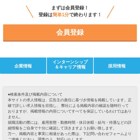
まずは会員登録！
登録は
簡単1分
で終わります！
会員登録
インターンシップ
企業情報
採用情報
＆キャリア情報
●検索条件及び掲載内容について
本サイトの求人情報は、広告主の責任に基づき情報を掲載しています。正
確で詳しい求人情報を目指し、 弊社による掲載内容の確認を随時行って
おりますが、掲載情報の内容についてすべてを保証しているわけではあり
ません。
就職活動の際には、雇用形態・勤務時間・休日休暇・給与・待遇などの詳
細情報をご自身で十分に確認して頂きますようお願い致します。
万一、掲載内容と事実に相違があった際は、下記問い合わせフォームより
ご連絡ください。調査の上、対応いたします。