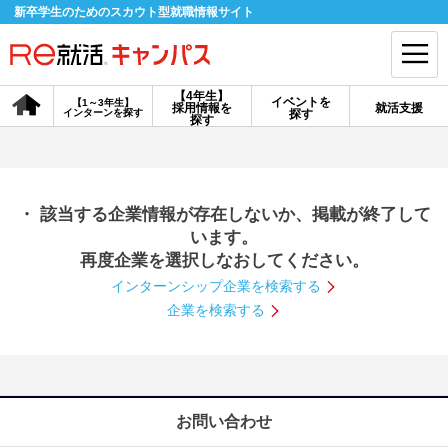
新卒学生のためのスカウト型就職情報サイト
【4年生】
イベントを
【1～3年生】
採用情報を
就活支援
インターンを探す
探す
会員登録
ログイン
探す
会員ID・パスワードを忘れた方はこちら
・ 該当する企業情報が存在しないか、掲載が終了して
探す
います。
再度企業を選択しなおしてください。
インターンシップ企業を検索する
【4年生】
【4年生】
【1～3年生】
採用情報を探す
説明会を探す
インターンを探す
企業を検索する
イベントを探す
スカウト
お知らせ
お問い合わせ
就活ノウハウ・サポート