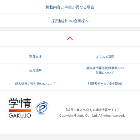
掲載内容と事実が異なる場合
就活支援
就活コラム
就活ノウハウが満載！
お役立ち記事・相談室など
採用検討中の企業様へ
適職診断
就活チャンネル
あなたに合う仕事を診断！
動画で対策講座をチェック
就活ニュースペーパー
よくある質問
運営会社
よくある質問
就活時事ニュースを更新
不明点があればこちら
募集者情報等提供事業への
会員規約
取組について
個人情報の取り扱いについて
利用者データの外部送信
【成長企業と出会える就職情報サイト】
Copyright Gakujo Co., Ltd. All rights reserved.