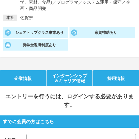
学、素材、食品)
／
プログラマ
／
システム運用・保守
／
企
画・商品開発
就活支援
就活コラム
佐賀県
本社
就活ノウハウが満載！
お役立ち記事・相談室など
シェアトップクラス事業あり
家賃補助あり
適職診断
就活チャンネル
あなたに合う仕事を診断！
動画で対策講座をチェック
奨学金返済制度あり
就活ニュースペーパー
よくある質問
就活時事ニュースを更新
不明点があればこちら
インターンシップ
企業情報
採用情報
＆キャリア情報
エントリー
を行うには、ログインする必要がありま
す。
すでに会員の方はこちら