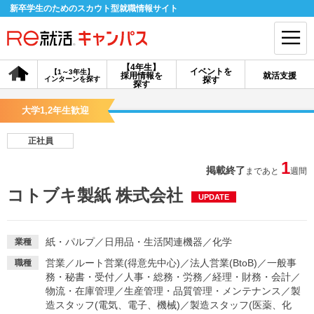
新卒学生のためのスカウト型就職情報サイト
【4年生】
イベントを
【1～3年生】
採用情報を
就活支援
インターンを探す
探す
会員登録
ログイン
探す
大学1,2年生歓迎
会員ID・パスワードを忘れた方はこちら
正社員
探す
1
掲載終了
まであと
週間
コトブキ製紙 株式会社
UPDATE
【4年生】
【4年生】
【1～3年生】
採用情報を探す
説明会を探す
インターンを探す
紙・パルプ
／
日用品・生活関連機器
／
化学
業種
イベントを探す
スカウト
お知らせ
営業
／
ルート営業(得意先中心)
／
法人営業(BtoB)
／
一般事
職種
務・秘書・受付
／
人事・総務・労務
／
経理・財務・会計
／
物流・在庫管理
／
生産管理・品質管理・メンテナンス
／
製
就活ノウハウ・サポート
造スタッフ(電気、電子、機械)
／
製造スタッフ(医薬、化