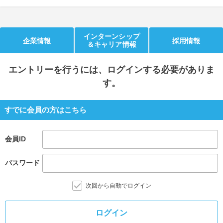
就活支援
就活コラム
就活ノウハウが満載！
お役立ち記事・相談室など
インターンシップ
企業情報
採用情報
＆キャリア情報
適職診断
就活チャンネル
エントリー
を行うには、ログインする必要がありま
あなたに合う仕事を診断！
動画で対策講座をチェック
す。
就活ニュースペーパー
よくある質問
就活時事ニュースを更新
不明点があればこちら
すでに会員の方はこちら
会員ID
パスワード
次回から自動でログイン
ログイン