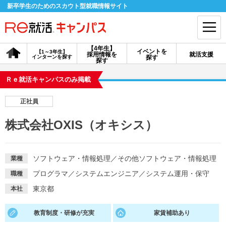
新卒学生のためのスカウト型就職情報サイト
【4年生】
イベントを
【1～3年生】
採用情報を
就活支援
インターンを探す
探す
会員登録
ログイン
探す
Ｒｅ就活キャンパスのみ掲載
会員ID・パスワードを忘れた方はこちら
正社員
探す
株式会社OXIS（オキシス）
【4年生】
【4年生】
【1～3年生】
採用情報を探す
説明会を探す
インターンを探す
ソフトウェア・情報処理
／
その他ソフトウェア・情報処理
業種
プログラマ
／
システムエンジニア
／
システム運用・保守
職種
イベントを探す
スカウト
お知らせ
東京都
本社
教育制度・研修が充実
家賃補助あり
就活ノウハウ・サポート