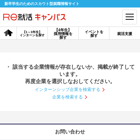
新卒学生のためのスカウト型就職情報サイト
【4年生】
イベントを
【1～3年生】
採用情報を
就活支援
インターンを探す
探す
会員登録
ログイン
探す
会員ID・パスワードを忘れた方はこちら
・ 該当する企業情報が存在しないか、掲載が終了して
探す
います。
再度企業を選択しなおしてください。
インターンシップ企業を検索する
【4年生】
【4年生】
【1～3年生】
採用情報を探す
説明会を探す
インターンを探す
企業を検索する
イベントを探す
スカウト
お知らせ
お問い合わせ
就活ノウハウ・サポート