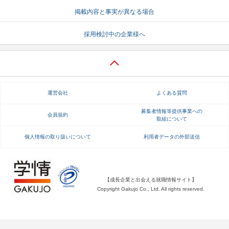
掲載内容と事実が異なる場合
就活支援
就活コラム
就活ノウハウが満載！
お役立ち記事・相談室など
採用検討中の企業様へ
適職診断
就活チャンネル
あなたに合う仕事を診断！
動画で対策講座をチェック
就活ニュースペーパー
よくある質問
運営会社
よくある質問
就活時事ニュースを更新
不明点があればこちら
募集者情報等提供事業への
会員規約
取組について
個人情報の取り扱いについて
利用者データの外部送信
【成長企業と出会える就職情報サイト】
Copyright Gakujo Co., Ltd. All rights reserved.