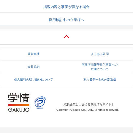
掲載内容と事実が異なる場合
就活支援
就活コラム
就活ノウハウが満載！
お役立ち記事・相談室など
採用検討中の企業様へ
適職診断
就活チャンネル
あなたに合う仕事を診断！
動画で対策講座をチェック
就活ニュースペーパー
よくある質問
運営会社
よくある質問
就活時事ニュースを更新
不明点があればこちら
募集者情報等提供事業への
会員規約
取組について
個人情報の取り扱いについて
利用者データの外部送信
【成長企業と出会える就職情報サイト】
Copyright Gakujo Co., Ltd. All rights reserved.