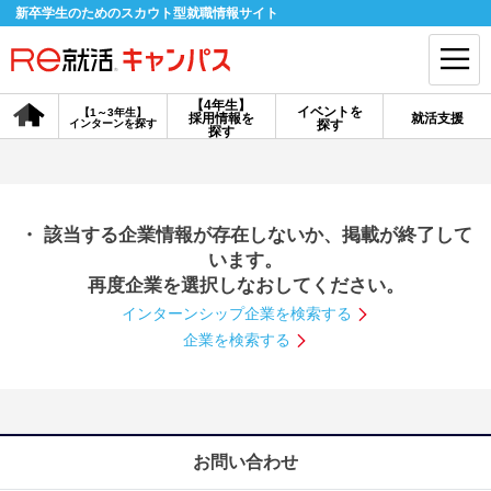
新卒学生のためのスカウト型就職情報サイト
【4年生】
イベントを
【1～3年生】
採用情報を
就活支援
インターンを探す
探す
会員登録
ログイン
探す
会員ID・パスワードを忘れた方はこちら
・ 該当する企業情報が存在しないか、掲載が終了して
探す
います。
再度企業を選択しなおしてください。
インターンシップ企業を検索する
【4年生】
【4年生】
【1～3年生】
採用情報を探す
説明会を探す
インターンを探す
企業を検索する
イベントを探す
スカウト
お知らせ
お問い合わせ
就活ノウハウ・サポート