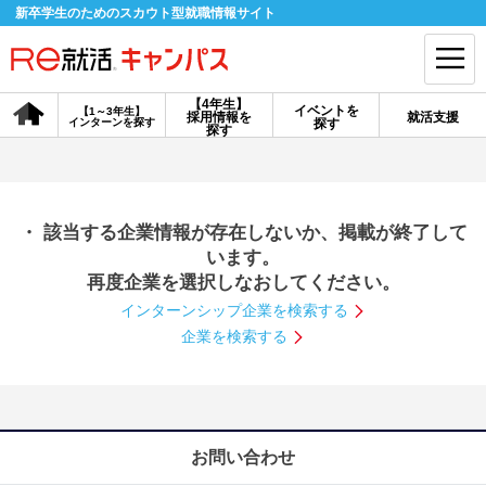
新卒学生のためのスカウト型就職情報サイト
【4年生】
イベントを
【1～3年生】
採用情報を
就活支援
インターンを探す
探す
会員登録
ログイン
探す
会員ID・パスワードを忘れた方はこちら
・ 該当する企業情報が存在しないか、掲載が終了して
探す
います。
再度企業を選択しなおしてください。
インターンシップ企業を検索する
【4年生】
【4年生】
【1～3年生】
採用情報を探す
説明会を探す
インターンを探す
企業を検索する
イベントを探す
スカウト
お知らせ
お問い合わせ
就活ノウハウ・サポート