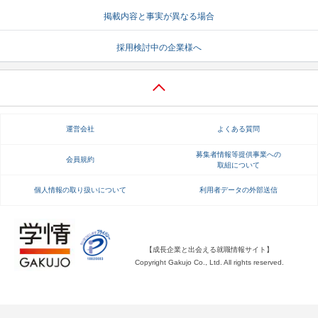
掲載内容と事実が異なる場合
就活支援
就活コラム
就活ノウハウが満載！
お役立ち記事・相談室など
採用検討中の企業様へ
適職診断
就活チャンネル
あなたに合う仕事を診断！
動画で対策講座をチェック
就活ニュースペーパー
よくある質問
運営会社
よくある質問
就活時事ニュースを更新
不明点があればこちら
募集者情報等提供事業への
会員規約
取組について
個人情報の取り扱いについて
利用者データの外部送信
【成長企業と出会える就職情報サイト】
Copyright Gakujo Co., Ltd. All rights reserved.