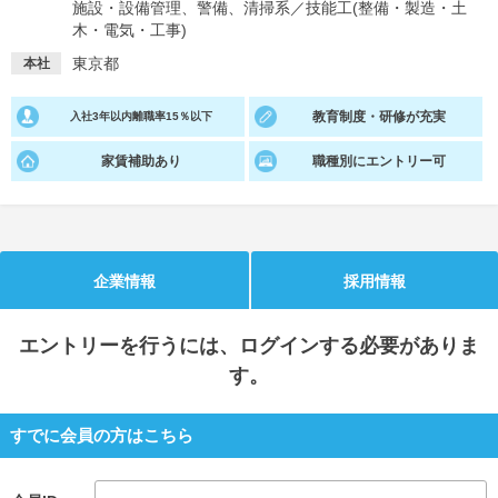
施設・設備管理、警備、清掃系
／
技能工(整備・製造・土
木・電気・工事)
就活支援
就活コラム
東京都
本社
就活ノウハウが満載！
お役立ち記事・相談室など
教育制度・研修が充実
入社3年以内離職率15％以下
適職診断
就活チャンネル
あなたに合う仕事を診断！
動画で対策講座をチェック
家賃補助あり
職種別にエントリー可
就活ニュースペーパー
よくある質問
就活時事ニュースを更新
不明点があればこちら
企業情報
採用情報
エントリー
を行うには、ログインする必要がありま
す。
すでに会員の方はこちら