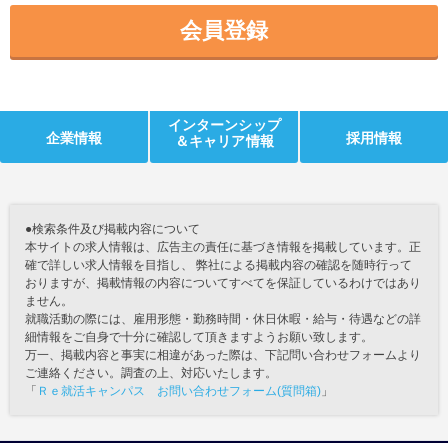
会員登録
インターンシップ
企業情報
採用情報
＆キャリア情報
●検索条件及び掲載内容について
本サイトの求人情報は、広告主の責任に基づき情報を掲載しています。正
確で詳しい求人情報を目指し、 弊社による掲載内容の確認を随時行って
おりますが、掲載情報の内容についてすべてを保証しているわけではあり
ません。
就職活動の際には、雇用形態・勤務時間・休日休暇・給与・待遇などの詳
細情報をご自身で十分に確認して頂きますようお願い致します。
万一、掲載内容と事実に相違があった際は、下記問い合わせフォームより
ご連絡ください。調査の上、対応いたします。
「
Ｒｅ就活キャンパス お問い合わせフォーム(質問箱)
」