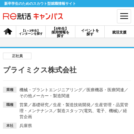
新卒学生のためのスカウト型就職情報サイト
【4年生】
イベントを
【1～3年生】
採用情報を
就活支援
インターンを探す
探す
会員登録
ログイン
探す
会員ID・パスワードを忘れた方はこちら
正社員
探す
プライミクス株式会社
【4年生】
【4年生】
【1～3年生】
採用情報を探す
説明会を探す
インターンを探す
機械・プラントエンジニアリング
／
医療機器・医療関連
／
業種
その他メーカー・製造関連
営業
／
基礎研究
／
生産・製造技術開発
／
生産管理・品質管
職種
イベントを探す
理・メンテナンス
／
製造スタッフ(電気、電子、機械)
スカウト
お知らせ
／
経
営企画
兵庫県
本社
就活ノウハウ・サポート