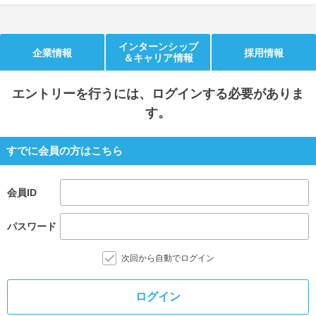
就活支援
就活コラム
就活ノウハウが満載！
お役立ち記事・相談室など
インターンシップ
企業情報
採用情報
＆キャリア情報
適職診断
就活チャンネル
エントリー
を行うには、ログインする必要がありま
あなたに合う仕事を診断！
動画で対策講座をチェック
す。
就活ニュースペーパー
よくある質問
すでに会員の方はこちら
就活時事ニュースを更新
不明点があればこちら
会員ID
パスワード
次回から自動でログイン
ログイン