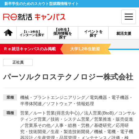
新卒学生のためのスカウト型就職情報サイト
【4年生】
イベントを
【1～3年生】
採用情報を
就活支援
インターンを探す
探す
会員登録
ログイン
探す
Ｒｅ就活キャンパスのみ掲載
大学1,2年生歓迎
会員ID・パスワードを忘れた方はこちら
正社員
探す
パーソルクロステクノロジー株式会社
【4年生】
【4年生】
【1～3年生】
採用情報を探す
説明会を探す
インターンを探す
機械・プラントエンジニアリング
／
電気機器・電子機器・
業種
半導体関連
／
ソフトウェア・情報処理
営業
／
ルート営業(得意先中心)
／
法人営業(BtoB)
／
コンサル
職種
イベントを探す
スカウト
お知らせ
ティング営業
／
技術・システム営業
／
営業推進・販売促進
／
営業系その他
／
人事・総務・労務
／
基礎研究
／
応用研
究・技術開発
／
生産・製造技術開発
／
機械・電機・電子機
就活ノウハウ・サポート
器設計
／
生産管理・品質管理・メンテナンス
／
評価・検