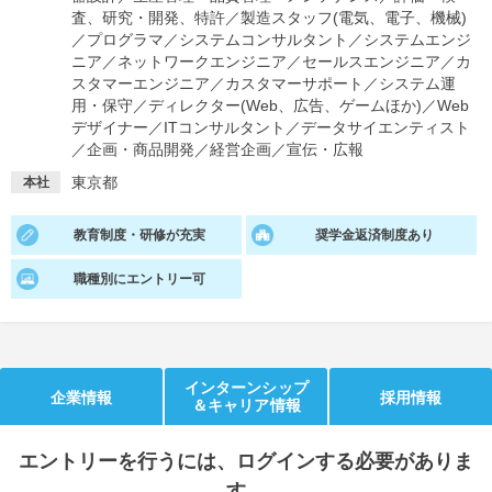
査、研究・開発、特許
／
製造スタッフ(電気、電子、機械)
就活支援
就活コラム
／
プログラマ
／
システムコンサルタント
／
システムエンジ
ニア
／
ネットワークエンジニア
／
セールスエンジニア
／
カ
就活ノウハウが満載！
お役立ち記事・相談室など
スタマーエンジニア
／
カスタマーサポート
／
システム運
用・保守
／
ディレクター(Web、広告、ゲームほか)
／
Web
適職診断
就活チャンネル
デザイナー
／
ITコンサルタント
／
データサイエンティスト
／
企画・商品開発
／
経営企画
／
宣伝・広報
あなたに合う仕事を診断！
動画で対策講座をチェック
東京都
本社
就活ニュースペーパー
よくある質問
就活時事ニュースを更新
不明点があればこちら
教育制度・研修が充実
奨学金返済制度あり
職種別にエントリー可
インターンシップ
企業情報
採用情報
＆キャリア情報
エントリー
を行うには、ログインする必要がありま
す。