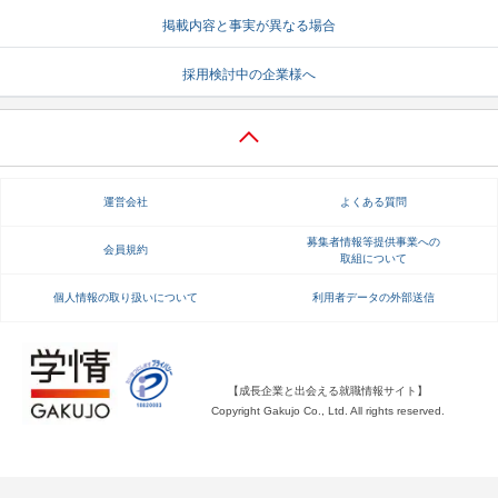
掲載内容と事実が異なる場合
就活支援
就活コラム
就活ノウハウが満載！
お役立ち記事・相談室など
採用検討中の企業様へ
適職診断
就活チャンネル
あなたに合う仕事を診断！
動画で対策講座をチェック
就活ニュースペーパー
よくある質問
運営会社
よくある質問
就活時事ニュースを更新
不明点があればこちら
募集者情報等提供事業への
会員規約
取組について
個人情報の取り扱いについて
利用者データの外部送信
【成長企業と出会える就職情報サイト】
Copyright Gakujo Co., Ltd. All rights reserved.