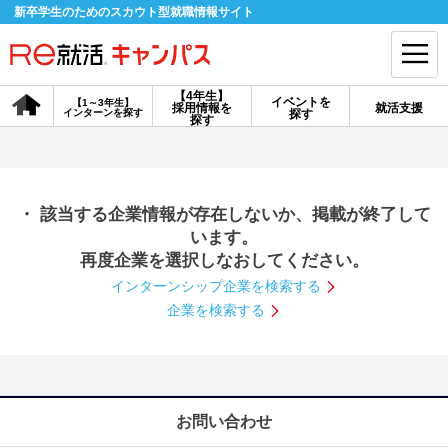
新卒学生のためのスカウト型就職情報サイト
【4年生】
イベントを
【1～3年生】
採用情報を
就活支援
インターンを探す
探す
会員登録
ログイン
探す
会員ID・パスワードを忘れた方はこちら
・ 該当する企業情報が存在しないか、掲載が終了して
探す
います。
再度企業を選択しなおしてください。
インターンシップ企業を検索する
【4年生】
【4年生】
【1～3年生】
採用情報を探す
説明会を探す
インターンを探す
企業を検索する
イベントを探す
スカウト
お知らせ
お問い合わせ
就活ノウハウ・サポート