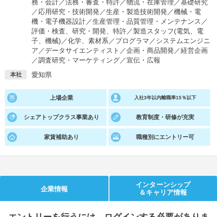
務・会計
／
法務・審査・特許
／
物流・在庫管理
／
基礎研究
／
応用研究・技術開発
／
生産・製造技術開発
／
機械・電
就活支援
就活コラム
機・電子機器設計
／
生産管理・品質管理・メンテナンス
／
評価・検査、研究・開発、特許
／
製造スタッフ(電気、電
就活ノウハウが満載！
お役立ち記事・相談室など
子、機械)
／
化学、素材系
／
プログラマ
／
システムエンジニ
ア
／
データサイエンティスト
／
企画・商品開発
／
経営企画
適職診断
就活チャンネル
／
調査研究・マーケティング
／
宣伝・広報
あなたに合う仕事を診断！
動画で対策講座をチェック
愛知県
本社
就活ニュースペーパー
よくある質問
上場企業
入社3年以内離職率15％以下
就活時事ニュースを更新
不明点があればこちら
シェアトップクラス事業あり
教育制度・研修が充実
家賃補助あり
職種別にエントリー可
インターンシップ
企業情報
＆キャリア情報