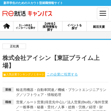
新卒学生のためのスカウト型就職情報サイト
【4年生】
イベントを
【1～3年生】
採用情報を
就活支援
インターンを探す
探す
会員登録
ログイン
探す
会員ID・パスワードを忘れた方はこちら
正社員
探す
株式会社アイシン【東証プライム上
場】
【4年生】
【4年生】
【1～3年生】
採用情報を探す
説明会を探す
インターンを探す
この企業に投票する
人気企業ランキングノミネート
輸送用機器・自動車関連
／
機械・プラントエンジニアリン
業種
イベントを探す
スカウト
お知らせ
グ
／
ソフトウェア・情報処理
営業
／
ルート営業(得意先中心)
／
法人営業(BtoB)
／
海外営業
職種
就活ノウハウ・サポート
／
一般事務・秘書・受付
／
人事・総務・労務
／
経理・財