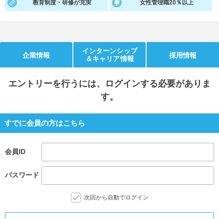
教育制度・研修が充実
女性管理職20％以上
就活支援
就活コラム
就活ノウハウが満載！
お役立ち記事・相談室など
インターンシップ
適職診断
就活チャンネル
企業情報
採用情報
＆キャリア情報
あなたに合う仕事を診断！
動画で対策講座をチェック
エントリー
を行うには、ログインする必要がありま
就活ニュースペーパー
よくある質問
す。
就活時事ニュースを更新
不明点があればこちら
すでに会員の方はこちら
会員ID
パスワード
次回から自動でログイン