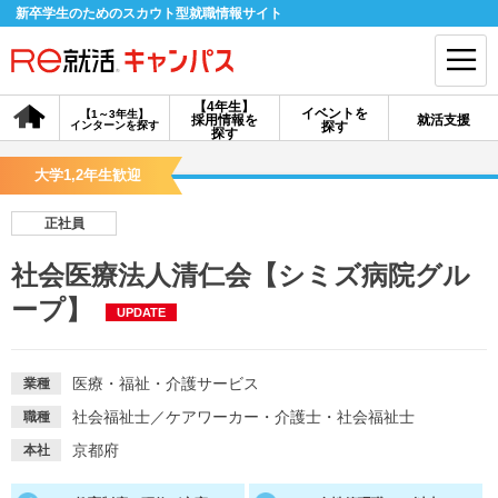
新卒学生のためのスカウト型就職情報サイト
【4年生】
イベントを
【1～3年生】
採用情報を
就活支援
インターンを探す
探す
会員登録
ログイン
探す
大学1,2年生歓迎
会員ID・パスワードを忘れた方はこちら
正社員
探す
社会医療法人清仁会【シミズ病院グル
ープ】
UPDATE
【4年生】
【4年生】
【1～3年生】
採用情報を探す
説明会を探す
インターンを探す
医療・福祉・介護サービス
業種
イベントを探す
スカウト
お知らせ
社会福祉士
／
ケアワーカー・介護士・社会福祉士
職種
京都府
本社
就活ノウハウ・サポート