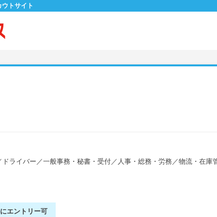
カウトサイト
／
ドライバー
／
一般事務・秘書・受付
／
人事・総務・労務
／
物流・在庫
別にエントリー可