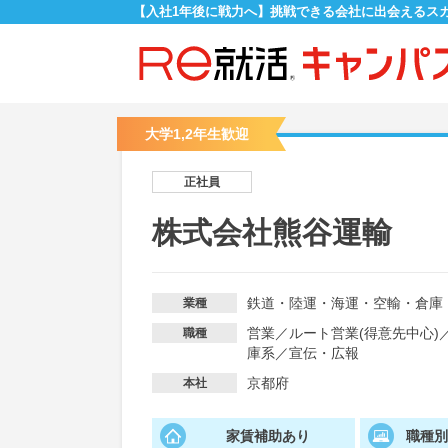
【入社1年後に戦力へ】挑戦できる会社に出会えるス
大学1,2年生歓迎
正社員
株式会社熊谷運輸
鉄道・陸運・海運・空輸・倉庫
業種
営業
／
ルート営業(得意先中心)
職種
庫系
／
宣伝・広報
京都府
本社
家賃補助あり
職種