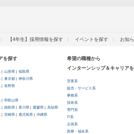
【4年生】採用情報を探す
イベントを探す
お知
アを探す
希望の職種から
インターンシップ＆キャリアを
県
山形県
福島県
県
東京都
神奈川県
営業系
県
長野県
販売・サービス系
事務系
県
和歌山県
技術系
県
徳島県
香川県
愛媛県
高知県
専門系
県
宮崎県
鹿児島県
沖縄県
IT系
企画系
医療・福祉系