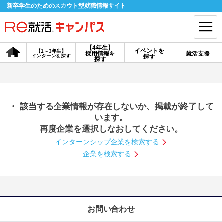
新卒学生のためのスカウト型就職情報サイト
【4年生】
イベントを
【1～3年生】
採用情報を
就活支援
インターンを探す
探す
会員登録
ログイン
探す
会員ID・パスワードを忘れた方はこちら
・ 該当する企業情報が存在しないか、掲載が終了して
探す
います。
再度企業を選択しなおしてください。
インターンシップ企業を検索する
【4年生】
【4年生】
【1～3年生】
採用情報を探す
説明会を探す
インターンを探す
企業を検索する
イベントを探す
スカウト
お知らせ
お問い合わせ
就活ノウハウ・サポート