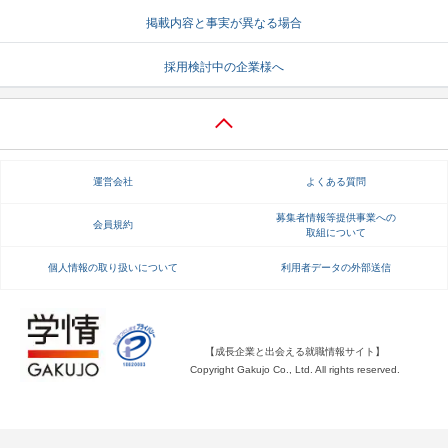
掲載内容と事実が異なる場合
就活支援
就活コラム
就活ノウハウが満載！
お役立ち記事・相談室など
採用検討中の企業様へ
適職診断
就活チャンネル
あなたに合う仕事を診断！
動画で対策講座をチェック
就活ニュースペーパー
よくある質問
運営会社
よくある質問
就活時事ニュースを更新
不明点があればこちら
募集者情報等提供事業への
会員規約
取組について
個人情報の取り扱いについて
利用者データの外部送信
【成長企業と出会える就職情報サイト】
Copyright Gakujo Co., Ltd. All rights reserved.